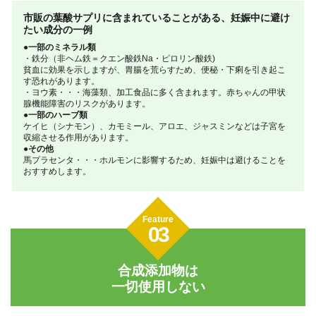
市販の葉酸サプリに含まれていることがある、妊娠中に避け
たい成分の一例
●一部のミネラル類
・鉄分（非ヘム鉄＝クエン酸鉄Na・ピロリン酸鉄)
貧血に効果を示しますが、胃腸を荒らすため、便秘・下痢を引き起こ
す恐れがあります。
・ヨウ素・・・海藻類、加工食品に多く含まれます。赤ちゃんの甲状
腺機能障害のリスクがあります。
●一部のハーブ類
ケイヒ（シナモン）、カモミール、アロエ、ジャスミンなどは子宮を
収縮させる作用があります。
●その他
馬プラセンタ・・・ホルモンに影響するため、妊娠中は避けることを
おすすめします。
Feature
03
合成添加物は
一切使用しない