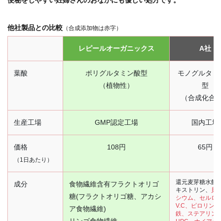
他社製品との比較
（合成添加物は赤字）
レピールオーガニックス
A社
葉酸
ポリグルタミン酸型
モノグルタミ
（植物性）
型
（合成化合
生産工場
GMP認定工場
国内工場
価格
108円
65円
（1日あたり）
還元麦芽糖水飴
成分
食物繊維含有フラクトオリゴ
キストリン、
貝
糖(フラクトオリゴ糖、アカシ
シウム、セルロ
V.C、ピロリン
ア食物繊維)
鉄、ステアリン酸