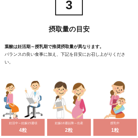
3
摂取量の目安
葉酸は妊活期～授乳期で推奨摂取量が異なります。
バランスの良い食事に加え、下記を目安にお召し上がりくださ
い。
妊活中～妊娠15週頃
妊娠16週以降～出産
授乳中
4粒
2粒
1粒