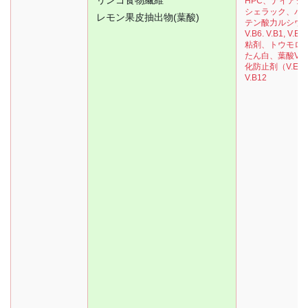
リンゴ食物繊維
HPC、ナイアシ
シェラック、パ
レモン果皮抽出物(葉酸)
テン酸力ルシウ
V.B6. V.B1, V.
粘剤、トウモロ
たん白、葉酸V.
化防止剤（V.E) 
V.B12