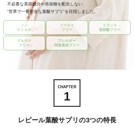
不必要な美容成分や添加物を配合しない、
“世界で一番安全な葉酸サプリ”を目指しました。
ノン
イースト
トランス
ケミカル
フリー
脂肪酸フリー
グルテン
アレルギー
フリー
関連素材フリー
CHAPTER
1
レピール葉酸サプリの3つの特長