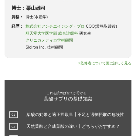
博士：栗山雄司
資格：
博士(水産学)
経歴：
株式会社アンチエイジング・プロ
COO(常務取締役)
順天堂大学医学部 総合診療科
研究生
クリニカメディカ学術顧問
SloIron Inc. 技術顧問
»監修者について更に詳しく見る
これを読めば全てが分かる！
葉酸サプリの基礎知識
葉酸の効果と適正摂取量┃不足と過剰摂取の危険性
天然葉酸と合成葉酸の違い┃どちらがおすすめ？