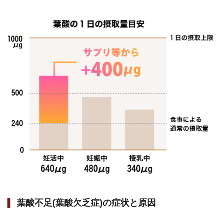
葉酸不足(葉酸欠乏症)の症状と原因