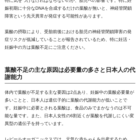
特に気をつけなければならないのが、胎児への影響です。特に妊
娠初期に十分なDNAを合成するだけの葉酸が無いと、神経管閉鎖
障害という先天異常が発症する可能性があります。
葉酸の摂取により、受胎前後における胎児の神経管閉鎖障害の発
症リスクが低減していることが報告されているため、特に妊活・
妊娠中の方は葉酸不足にご注意ください。
葉酸不足の主な原因は必要量の多さと日本人の代
謝能力
体内で葉酸が不足する主な要因は2点あり、妊娠中の葉酸必要量が
多いことと、日本人は遺伝子的に葉酸の代謝能力が低いことで
す。妊娠中に必要とされる葉酸は、食品のみでまかなうのは不可
能な量です。また、日本人女性の6割近くが葉酸を代謝しにくい変
異型の遺伝子を持っています。
レピールオーガニックスでは、元気な赤ちゃんを出産するため