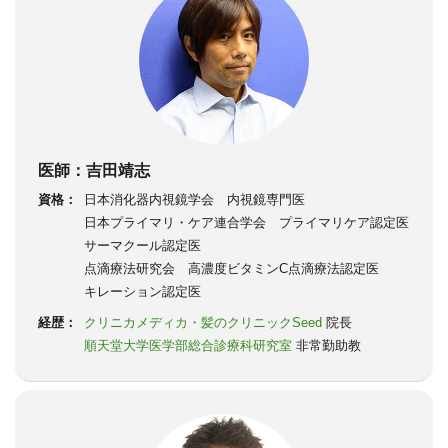
医師：吉田靖志
資格：
日本消化器内視鏡学会 内視鏡専門医
日本プライマリ・ケア連合学会 プライマリケア認定医
サーマクール認定医
点滴療法研究会 高濃度ビタミンC点滴療法認定医
キレーション認定医
経歴：
クリニカメディカ・髪のクリニックSeed
院長
順天堂大学医学部総合診療科研究室
非常勤助教