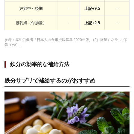
妊婦中～後期
-
上記+9.5
-
授乳婦（付加量）
-
上記+2.5
-
参考：厚生労働省「日本人の食事摂取基準 2020年版, （2）微量ミネラル, ①
鉄（Fe）」
鉄分の効率的な補給方法
鉄分サプリで補給するのがおすすめ