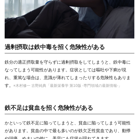
過剰摂取は鉄中毒を招く危険性がある
鉄分の適正摂取量を守らずに過剰摂取をしてしまうと、鉄中毒に
なってしまう可能性があります。症状としては嘔吐や下痢が現
れ、重篤な場合は、意識が薄れてしまったりする危険性もありま
す。
※木村修一 古野純典「最新栄養学 第10版 -専門領域の最新情報-」
鉄不足は貧血を招く危険性がある
かといって鉄不足に陥ってしまうと、貧血に陥ってしまう可能性
があります。貧血の中で最も多いのが鉄欠乏性貧血であり、動悸
や頭痛、めまいの他に、美容にも症状が現れてきます。