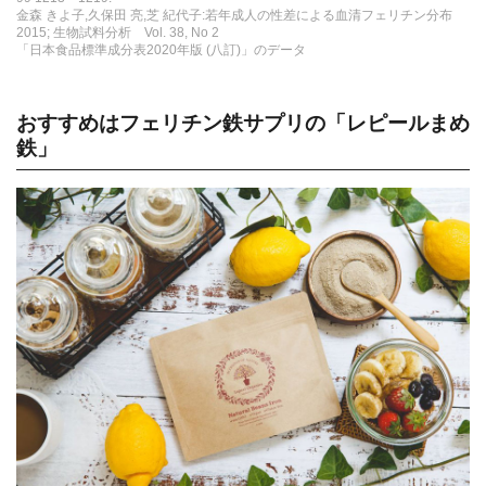
金森 きよ子,久保田 亮,芝 紀代子:若年成人の性差による血清フェリチン分布
2015; 生物試料分析 Vol. 38, No 2
「日本食品標準成分表2020年版 (八訂)」のデータ
おすすめはフェリチン鉄サプリの「レピールまめ
鉄」