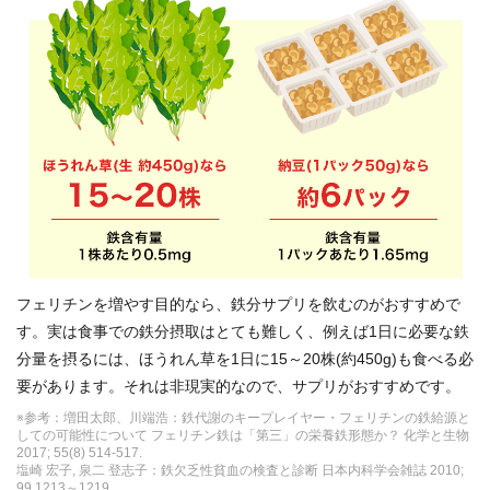
フェリチンを増やす目的なら、鉄分サプリを飲むのがおすすめで
す。実は食事での鉄分摂取はとても難しく、例えば1日に必要な鉄
分量を摂るには、ほうれん草を1日に15～20株(約450g)も食べる必
要があります。それは非現実的なので、サプリがおすすめです。
※参考：増田太郎、川端浩：鉄代謝のキープレイヤー・フェリチンの鉄給源と
しての可能性について フェリチン鉄は「第三」の栄養鉄形態か？ 化学と生物
2017; 55(8) 514-517.
塩崎 宏子, 泉二 登志子：鉄欠乏性貧血の検査と診断 日本内科学会雑誌 2010;
99 1213～1219.