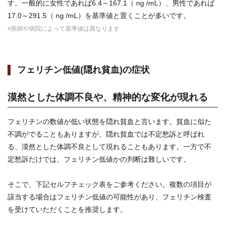
す。一般的に女性であれば6.4～167.1（ ng /mL）、男性であれば
17.0～291.5（ ng /mL）を基準値と置くことが多いです。
※医師や病院によって基準値は異なります
フェリチン低値(隠れ貧血)の症状
漠然とした体調不良や、精神的な変化が現れる
フェリチンの数値が低い状態を隠れ貧血と言います。貧血に似た
不調がでることもありますが、隠れ貧血では不定愁訴と呼ばれ
る、漠然とした体調不良として現れることもあります。一方で不
定愁訴だけでは、フェリチン低値かの判断は難しいです。
そこで、下記セルフチェック表をご参考ください。複数の項目が
該当する場合はフェリチン低値の可能性があり、フェリチン検査
を受けていただくことを推奨します。