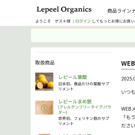
商品ライン
ようこそ ゲスト様 ｜
ログイン
してもっとお得にお買い
WE
取扱商品
レピール葉酸
2025.
日本初、食品だけの葉酸サプ
リメント
いつ
レピールまめ鉄
(アレルゲンフリータイプ:パウ
WEB
ダー)
「も
世界初、フェリチン鉄のサプ
リメント
ださ