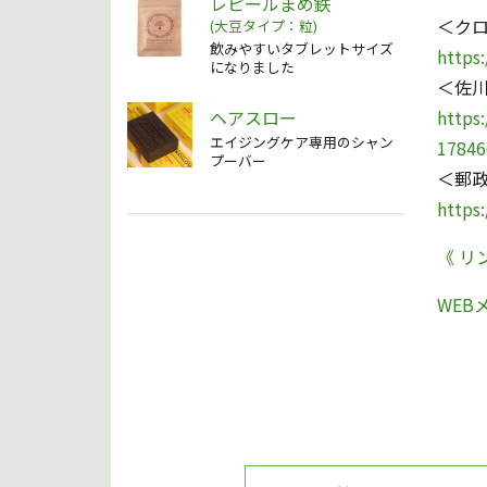
レピールまめ鉄
＜ク
(大豆タイプ：粒)
飲みやすいタブレットサイズ
https
になりました
＜佐
ヘアスロー
https
エイジングケア専用のシャン
17846
プーバー
＜郵
https
《 リ
WEB