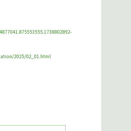
154877041.875553555.1738802892-
rmation/2025/02_01.html