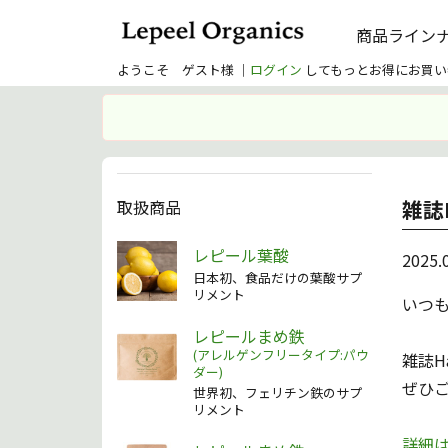
商品ライン
ようこそ ゲスト様 ｜
ログイン
してもっとお得にお買い
雑誌
取扱商品
レピール葉酸
2025.
日本初、食品だけの葉酸サプ
リメント
いつ
レピールまめ鉄
(アレルゲンフリータイプ:パウ
雑誌H
ダー)
ぜひ
世界初、フェリチン鉄のサプ
リメント
詳細