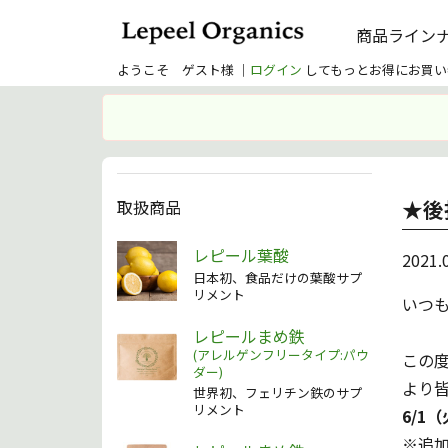
商品ライン
ようこそ ゲスト様 ｜
ログイン
してもっとお得にお買い
★後
取扱商品
レピール葉酸
2021.
日本初、食品だけの葉酸サプ
リメント
いつ
レピールまめ鉄
(アレルゲンフリータイプ:パウ
この
ダー)
より
世界初、フェリチン鉄のサプ
リメント
6/1
※追