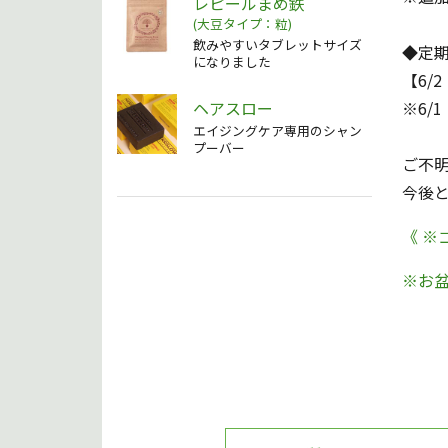
レピールまめ鉄
(大豆タイプ：粒)
飲みやすいタブレットサイズ
◆定
になりました
【6/
ヘアスロー
※6/
エイジングケア専用のシャン
プーバー
ご不
今後
《 
※お盆