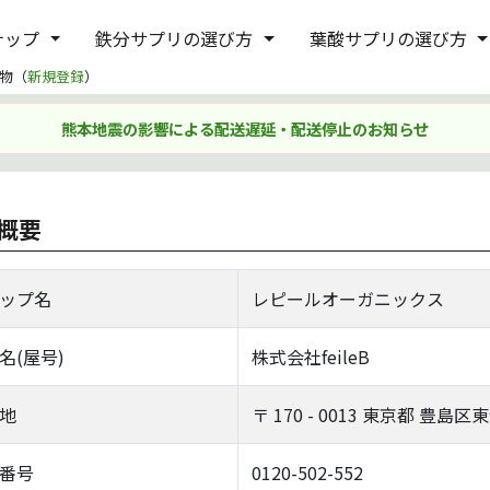
ナップ
鉄分サプリの選び方
葉酸サプリの選び方
物（
新規登録
）
熊本地震の影響による配送遅延・配送停止のお知らせ
概要
ップ名
レピールオーガニックス
名(屋号)
株式会社feileB
地
〒
170
-
0013
東京都 豊島区東池
番号
0120-502-552