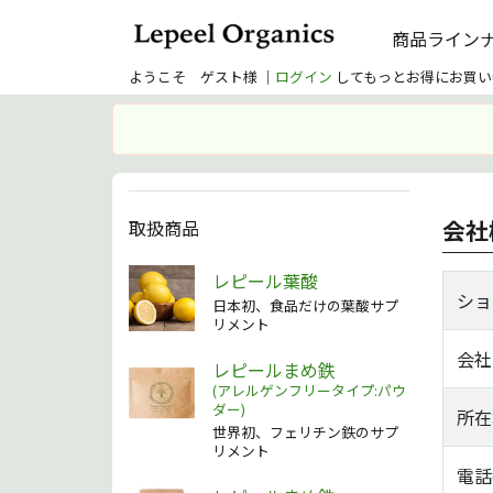
商品ライン
ようこそ ゲスト様 ｜
ログイン
してもっとお得にお買い
会社
取扱商品
レピール葉酸
ショ
日本初、食品だけの葉酸サプ
リメント
会社
レピールまめ鉄
(アレルゲンフリータイプ:パウ
ダー)
所在
世界初、フェリチン鉄のサプ
リメント
電話