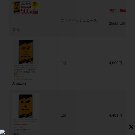
初回：500円
送
スタイリッシュコース
2回目以降：498
公式
1袋
4,800円 送料
Amazon
1袋
4,481円 送料
楽天