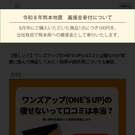
menu
【怪しい？】ワンズアップ(ONE’S UP)の口コミは嘘なのか実
際に飲んで検証してみた！効果や副作用についても解説
【PR】