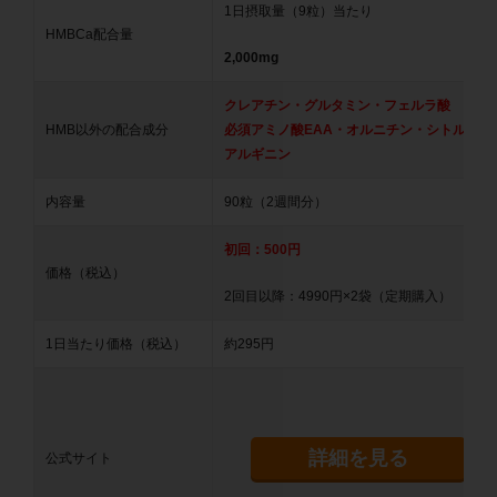
1日摂取量（9粒）当たり
HMBCa配合量
2,000mg
クレアチン・グルタミン・フェルラ酸
HMB以外の配合成分
必須アミノ酸EAA・オルニチン・シトルリン
アルギニン
内容量
90粒（2週間分）
初回：500円
価格（税込）
2回目以降：4990円×2袋（定期購入）
1日当たり価格（税込）
約295円
詳細を見る
公式サイト