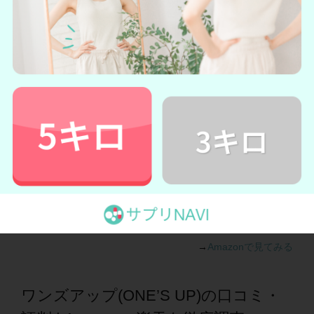
2回目以降は1袋あたり4,990円（税込）になりますが、ダイエ
ットの継続をサポートしてくれると考えれば全然やすいなと
感じました！
「周りからの視線が気になる...」「何歳になってもキレイで
いたい！」といった方にはぜひワンズアップを試してみてほ
しいです！
＼初回500円で購入できる！／
ワンズアップの詳細を見る
→
Amazonで見てみる
ワンズアップ(ONE’S UP)の口コミ・