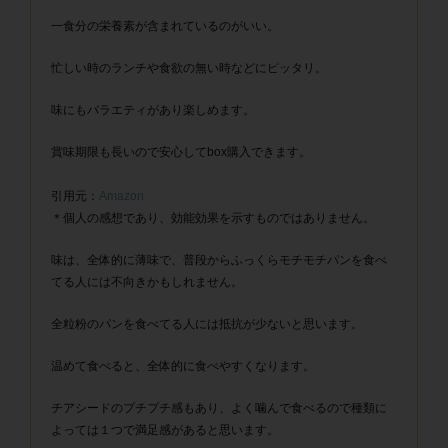
一食分の栄養素が含まれているのがいい。
忙しい時のランチや食欲の無い時などにピッタリ。
味にもバラエティがあり楽しめます。
賞味期限も長いので安心してbox購入できます。
引用元：
Amazon
＊個人の感想であり、効能効果を示すものではありません。
味は、全体的に薄味で、普段からふっくらモチモチパンを食べ
てる人には不向きかもしれません。
全粒粉のパンを食べてる人には抵抗が少ないと思います。
温めて食べると、全体的に食べやすくなります。
チアシードのプチプチ感もあり、よく噛んで食べるので種類に
よっては１つで満足感があると思います。