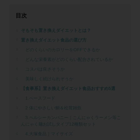
目次
そもそも置き換えダイエットとは？
置き換えダイエット食品の選び方
どのくらいのカロリーをOFFできるか
どんな栄養素がどのくらい配合されているか
コスパは良さそうか
美味しく続けられそうか
【食事系】置き換えダイエット食品おすすめ5選
1.ベースフード
2.体にやさしい鯛＆松茸雑炊
3.ヘルシーカンパニー｜こんにゃくラーメン等こ
んにゃく麺お試しタイプ12種類セット
4.大塚食品｜マイサイズ