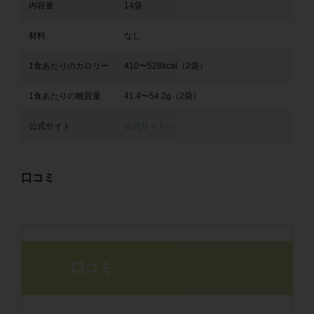
内容量
14袋
材料
なし
1食あたりのカロリー
410〜528kcal（2袋）
1食あたりの糖質量
41.4〜54.2g（2袋）
公式サイト
公式サイトへ
口コミ
口コミ