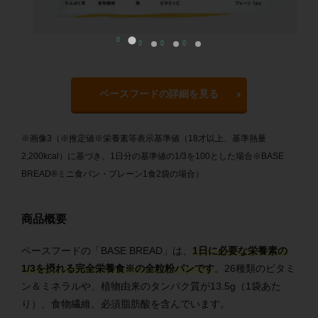
ベースフードの詳細を見る
※画像3（※推定値※栄養素等表示基準値（18才以上、基準熱量
2,200kcal）に基づき、1日分の基準値の1/3を100とした場合※BASE
BREAD®︎ミニ食パン・プレーン1食2袋の場合）
商品概要
ベースフードの「BASE BREAD」は、
1日に必要な栄養素の
1/3を摂れる完全栄養食※の全粒粉パンです
。26種類のビタミ
ン＆ミネラルや、植物由来のタンパク質が13.5g（1袋あた
り）、食物繊維、必須脂肪酸を含んでいます。