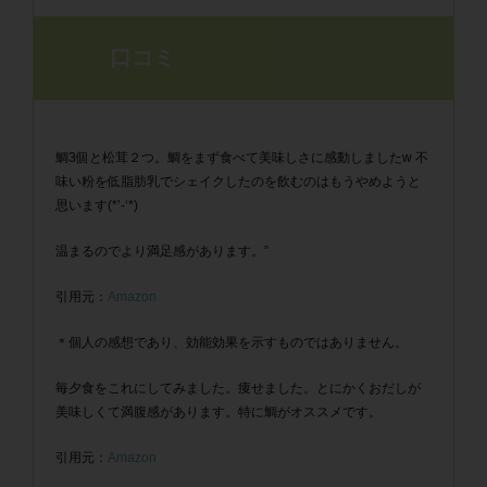
口コミ
鯛3個と松茸２つ。鯛をまず食べて美味しさに感動しましたw 不
味い粉を低脂肪乳でシェイクしたのを飲むのはもうやめようと
思います(*’-‘*)
温まるのでより満足感があります。”
引用元：
Amazon
＊個人の感想であり、効能効果を示すものではありません。
毎夕食をこれにしてみました。痩せました。とにかくおだしが
美味しくて満腹感があります。特に鯛がオススメです。
引用元：
Amazon