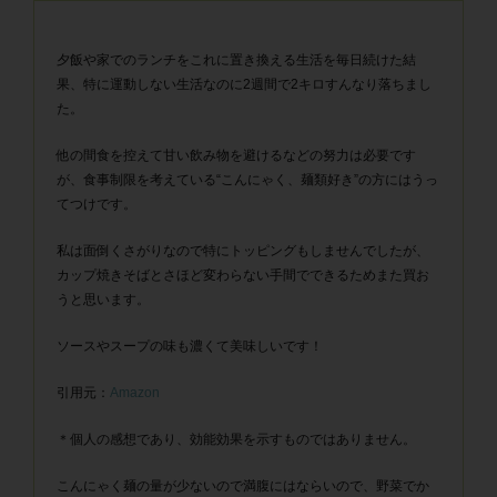
夕飯や家でのランチをこれに置き換える生活を毎日続けた結
果、特に運動しない生活なのに2週間で2キロすんなり落ちまし
た。
他の間食を控えて甘い飲み物を避けるなどの努力は必要です
が、食事制限を考えている“こんにゃく、麺類好き”の方にはうっ
てつけです。
私は面倒くさがりなので特にトッピングもしませんでしたが、
カップ焼きそばとさほど変わらない手間でできるためまた買お
うと思います。
ソースやスープの味も濃くて美味しいです！
引用元：
Amazon
＊個人の感想であり、効能効果を示すものではありません。
こんにゃく麺の量が少ないので満腹にはならいので、野菜でか