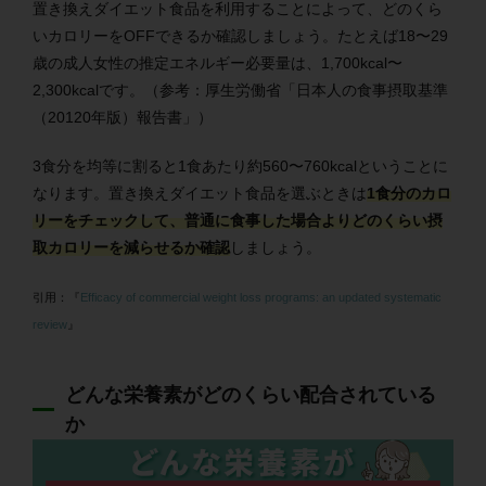
置き換えダイエット食品を利用することによって、どのくら
いカロリーをOFFできるか確認しましょう。たとえば18〜29
歳の成人女性の推定エネルギー必要量は、1,700kcal〜
2,300kcalです。（参考：厚生労働省「
日本人の食事摂取基準
（20120年版）報告書
」）
3食分を均等に割ると1食あたり約560〜760kcalということに
なります。置き換えダイエット食品を選ぶときは
1食分のカロ
リーをチェックして、普通に食事した場合よりどのくらい摂
取カロリーを減らせるか確認
しましょう。
引用：『
Efficacy of commercial weight loss programs: an updated systematic
review
』
どんな栄養素がどのくらい配合されている
か