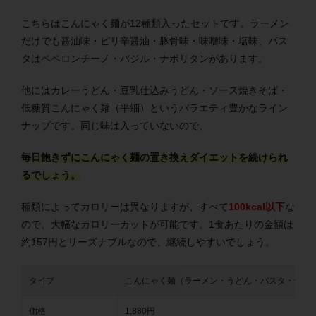
こちらはこんにゃく麺が12種類入ったセットです。ラーメン
だけでも醤油味・ピリ辛醤油・豚骨味・味噌味・塩味、パス
タはペペロンチーノ・バジル・ナポリタンがあります。
他にはカレーうどん・豆乳仕込みうどん・ソース焼きそば・
低糖質こんにゃく麺（平細）というバラエティ豊かなライン
ナップです。同じ味は入っていないので、
毎日飽きずにこんにゃく麺の置き換えダイエットを続けられ
るでしょう。
種類によってカロリーは異なりますが、すべて
100kcal以下
な
ので、大幅なカロリーカットが可能です。1食あたりの金額は
約157円とリーズナブルなので、継続しやすいでしょう。
タイプ
こんにゃく麺（ラーメン・うどん・パスタ・焼き
価格
1,880円