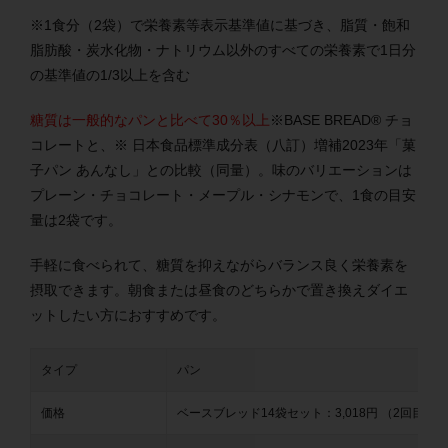
※1食分（2袋）で栄養素等表示基準値に基づき、脂質・飽和
脂肪酸・炭水化物・ナトリウム以外のすべての栄養素で1日分
の基準値の1/3以上を含む
糖質は一般的なパンと比べて30％以上
※BASE BREAD® チョ
コレートと、※ 日本食品標準成分表（八訂）増補2023年「菓
子パン あんなし」との比較（同量）。味のバリエーションは
プレーン・チョコレート・メープル・シナモンで、1食の目安
量は2袋です。
手軽に食べられて、糖質を抑えながらバランス良く栄養素を
摂取できます。朝食または昼食のどちらかで置き換えダイエ
ットしたい方におすすめです。
タイプ
パン
価格
ベースブレッド14袋セット：3,018円 （2回目以降3