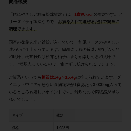
商品概要
「体にやさしい鯛＆松茸雑炊」は、
1食80kcal
の雑炊です。フ
リーズドライ製法なので、
お湯を入れて混ぜるだけで簡単に
調理できます。
国産の発芽玄米と雑穀が入っていて、和風ベースのやさしい
味わいに仕上がっています。鯛雑炊は鯛の旨味が溶け込んだ
和風味、松茸雑炊は松茸と柚子の香りが楽しめる和風味で
す。2種類入っているので、飽きずに続けられるでしょう。
ご飯系といっても
糖質は14g〜15.4g
に抑えられています。ダ
イエット中に欠かせない食物繊維が1食あたり3,000mg入って
いるところも嬉しいポイントです。雑炊なので満腹感が得ら
れるでしょう。
タイプ
雑炊
価格
1,058円