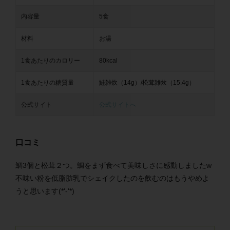
内容量
5食
材料
お湯
1食あたりのカロリー
80kcal
1食あたりの糖質量
鮭雑炊（14g）/松茸雑炊（15.4g）
公式サイト
公式サイトへ
口コミ
鯛3個と松茸２つ。鯛をまず食べて美味しさに感動しましたw
不味い粉を低脂肪乳でシェイクしたのを飲むのはもうやめよ
うと思います(*'-'*)