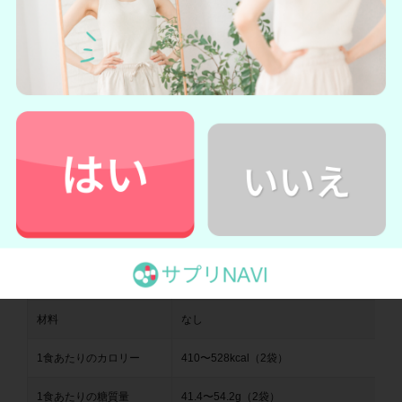
腹持ちが気になる方には食事系の置き換えダイエット食品が
よいでしょう。おすすめ商品を5つご紹介します。
ベースフード
タイプ
パン
価格
ベースブレッド14袋セット：3,018円 （2回目
内容量
14袋
材料
なし
1食あたりのカロリー
410〜528kcal（2袋）
1食あたりの糖質量
41.4〜54.2g（2袋）