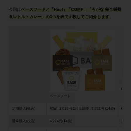
今回は
ベースフードと「Huel」「COMP」「もがな 完全栄養
食レトルトカレー」の3つを表で比較してご紹介します
。
COM
ベースフード
定期購入(税込)
初回 : 3,018円
2回目以降 : 3,892円
(14袋)
6,65
通常購入(税込)
4,274円(14袋)
1,0