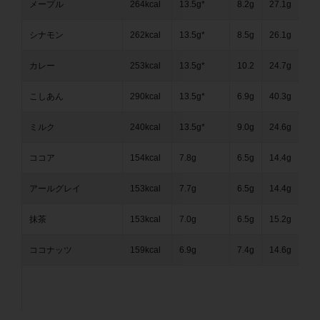
メープル
264kcal
13.5g*
8.2g
27.1g
3.3
シナモン
262kcal
13.5g*
8.5g
26.1g
3.3
カレー
253kcal
13.5g*
10.2
24.7g
3.6
こしあん
290kcal
13.5g*
6.9g
40.3g
6.2
ミルク
240kcal
13.5g*
9.0g
24.6g
3.2
ココア
154kcal
7.8g
6.5g
14.4g
3.0
アールグレイ
153kcal
7.7g
6.5g
14.4g
3.1
抹茶
153kcal
7.0g
6.5g
15.2g
3.0
ココナッツ
159kcal
6.9g
7.4g
14.6g
3.1