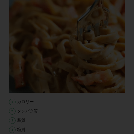
カロリー
タンパク質
脂質
糖質