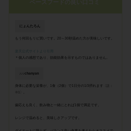
ベースフードの良い口コミ
にょんたろん
もう何回もリピ買いです。20～30秒温めた方が美味しいです。
楽天公式サイトより引用
＊個人の感想であり、効能効果を示すものではありません。
♪♪♪chanyan
身体に必要な栄養が、1食（2個）で1日分の1/3摂れます
〔註：
。
※1〕
歯応えも良く、飲み物と一緒にとれば1個で満足です。
レンジで温めると、美味しさアップです。
ダイエットに限らず、バランス良い食事を考えたらオススメで