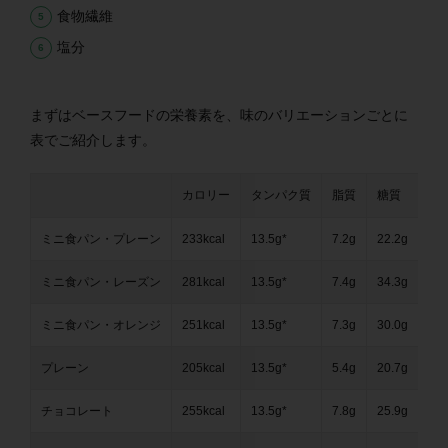
食物繊維
塩分
まずはベースフードの栄養素を、味のバリエーションごとに
表でご紹介します。
カロリー
タンパク質
脂質
糖質
食
ミニ食パン・プレーン
233kcal
13.5g*
7.2g
22.2g
3.2
ミニ食パン・レーズン
281kcal
13.5g*
7.4g
34.3g
3.8
ミニ食パン・オレンジ
251kcal
13.5g*
7.3g
30.0g
5.7
プレーン
205kcal
13.5g*
5.4g
20.7g
3.2
チョコレート
255kcal
13.5g*
7.8g
25.9g
3.4