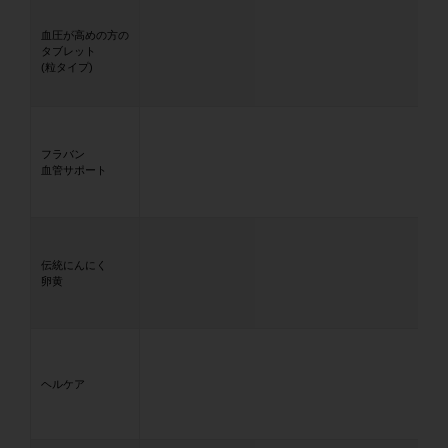
血圧が高めの方の
タブレット
(粒タイプ)
フラバン
血管サポート
伝統にんにく
卵黄
ヘルケア