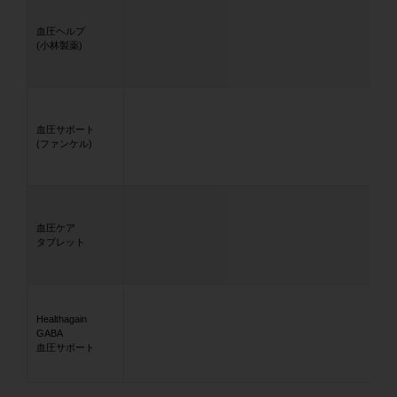
血圧ヘルプ
(小林製薬)
血圧サポート
(ファンケル)
血圧ケア
タブレット
Healthagain
GABA
血圧サポート