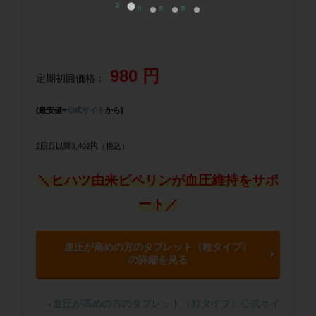
980 円
定期初回価格：
(最安値=
公式サイト
から)
2回目以降3,402円（税込）
＼ヒハツ由来ピペリンが血圧維持をサポ
ート／
血圧が高めの方のタブレット（粒タイプ）
の詳細を見る
→
血圧が高めの方のタブレット（粒タイプ）公式サイ