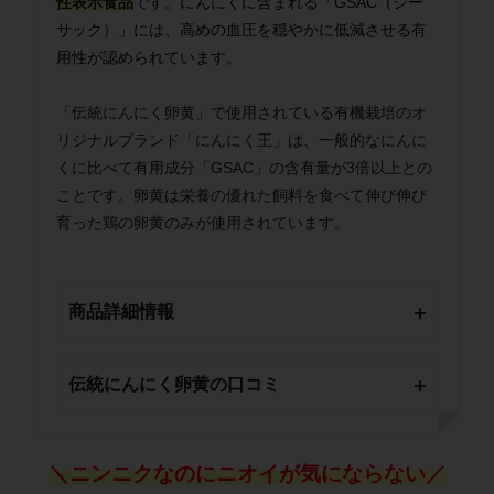
性表示食品
です。
にんにくに含まれる「GSAC（ジー
サック）」には、高めの血圧を穏やかに低減させる有
用性が認められています。
「伝統にんにく卵黄」で使用されている有機栽培のオ
リジナルブランド「にんにく王」は、一般的なにんに
くに比べて有用成分「GSAC」の含有量が3倍以上との
ことです。卵黄は栄養の優れた飼料を食べて伸び伸び
育った鶏の卵黄のみが使用されています。
商品詳細情報
伝統にんにく卵黄の口コミ
＼ニンニクなのにニオイが気にならない／