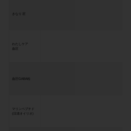
きなり 匠
わたしケア
血圧
血圧GABA粒
マリンペプチド
(日清オイリオ)