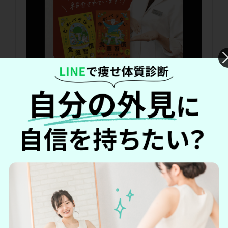
GABAには血管を収縮させる物質「ノルアドレナリ
ン」の過剰な分泌を抑える働き
があります。また、
オ
リーブ由来ヒドロキシチロソール
は抗酸化作用がある
ため、L-コレステロールの酸化を抑制します。その他
にも和漢植物の有機田七人参・フランス海岸松樹皮エ
キス・紅麹が配合され、健康習慣をサポートしてくれ
ます。