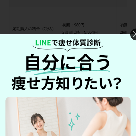
初回：980円
初回：98
定期購入の料金（税込）
2回目以降：5,364円
2回目以降
通常購入の料金（税込）
5,564円
4,29
内容量
4週間分（14日分×2袋）
120粒
機能性
機能性表示食品
機能性表
特徴
糖の吸収を抑える機能もある
代謝アッ