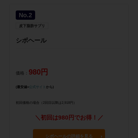
No.2
皮下脂肪サプリ
シボヘール
980円
価格：
(最安値=
公式サイト
から)
初回価格の場合（2回目以降は2,918円）
＼初回は980円でお得！／
シボヘールの詳細を見る