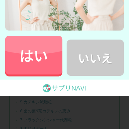
品質
臨床試験済み
ー
公式サイトへ
公式サイト
1.メタバリアプレミアムEX
2.シボヘール
3.大人のカロリミット
4.おなかの脂肪が気になる方のタブレット
5.カテキン減脂粒
6.桑の葉&茶カテキンの恵み
7.ブラックジンジャー代謝粒
8.内脂サポート