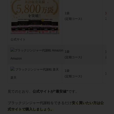
1袋
定期初
(定期コース)
2回目
公式サイト
1袋
定期初
(定期コース)
2回目
Amazon
1袋
定期購
(定期コース)
楽天
見てのとおり、
公式サイトが"最安値"
です。
ブラックジンジャー代謝粒をできるだけ
安く買いたい方は公
式サイトで購入しましょう。