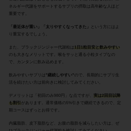
ネルギー代謝をサポートするサプリの摂取は高年齢な人ほど
重要です。
「最近体が重い」「太りやすくなってきた」
という方にはよ
り重宝するでしょう。
また、ブラックジンジャー代謝粒は
1日1粒目安と飲みやすい
のも大きなメリットです。喉をサッと通る小粒タイプなの
で、カンタンに飲み込めます。
飲みやすいサプリは
"継続しやすい"
ので、長期的にサプリ生
活を続けたい方は前向きに検討してみてください。
デメリットは「初回のみ980円」な点ですが、
実は2回目以降
も割引
があります。通常価格の5%引きで継続できるので、定
期コースはずっとお得です。
内臓脂肪、皮下脂肪など、お腹の脂肪を減らしたい方は、ぜ
ひブラックジンジャー代謝粒を検討してみてください。