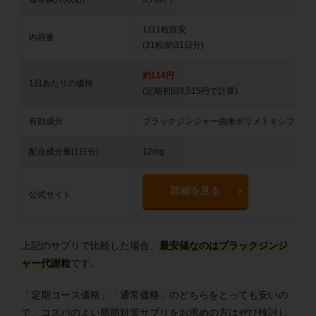
1日1粒目安
内容量
(31粒/約31日分)
約114円
1日あたりの価格
(定期初回3,515円で計算)
有効成分
ブラックジンジャー由来ポリメトキシフラボ
配合成分量(1日分)
12mg
詳細を見る
公式サイト
上記のサプリで比較した場合、
最安値なのはブラックジンジ
ャー代謝粒
です。
「定期コース価格」「通常価格」のどちらをとっても安いの
で、コスパのよい脂肪対策サプリをお求めの方はぜひ検討し