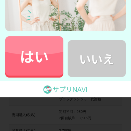
→
ブラックジンジャー代謝粒公式サイト
ブラックジンジャー代謝粒と他の人気
ダイエタリーサプリをチェック
ブラックジンジャー代謝粒と他のダイエタリーサプリを比較
してみましょう。
「他と比べてぶっちゃけ安いの？」
と気になる方は、以下の
比較表をご覧ください。
ブラックジンジャー代謝粒
定期初回：980円
定期購入(税込)
2回目以降：3,515円
通常購入(税込)
3,700円