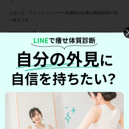
とはいえ、ブラックジンジャー代謝粒はお腹の脂肪対策の強
い味方です。
飲み続けた結果、ポジティブな変化を感じた方もいるので、
気になっている方は試してみてはいかがでしょうか？
体に合わなかったとしても、
定期の初回価格が
980円なので金
銭的ダメージはほとんどなく、いつでも解約可能
です。
格安で"スッキリボディ"に挑戦したい方はぜひ検討してみてく
ださい。
＼定期初回980円で試してみる！／
ブラックジンジャー代謝粒の詳細を見る