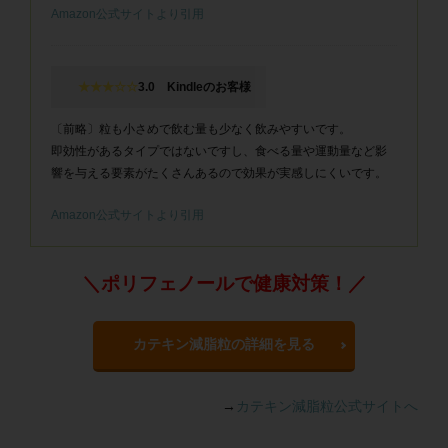
Amazon公式サイトより引用
★★★☆☆
3.0 Kindleのお客様
〔前略〕粒も小さめで飲む量も少なく飲みやすいです。
即効性があるタイプではないですし、食べる量や運動量など影
響を与える要素がたくさんあるので効果が実感しにくいです。
Amazon公式サイトより引用
＼ポリフェノールで健康対策！／
カテキン減脂粒の詳細を見る
→
カテキン減脂粒公式サイトへ