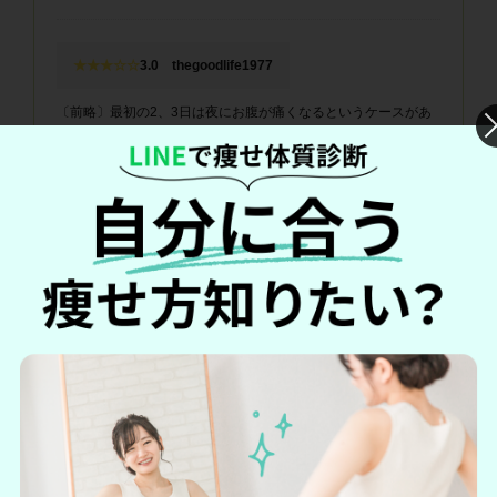
★★★☆☆
3.0 thegoodlife1977
〔前略〕最初の2、3日は夜にお腹が痛くなるというケースがあ
りましたが、こうやって放出しながら体重等が減少していくの
かな？という印象でした。
それ以降は特にお腹が痛くなるという症状は出ませんでした
が、〔中略〕3週間前の体重、体脂肪などと比べて一切変化があ
りませんでしたので、コストを考えると継続するのは難しいか
なと思いました。
Amazon公式サイトより引用
2.実感できず残念です