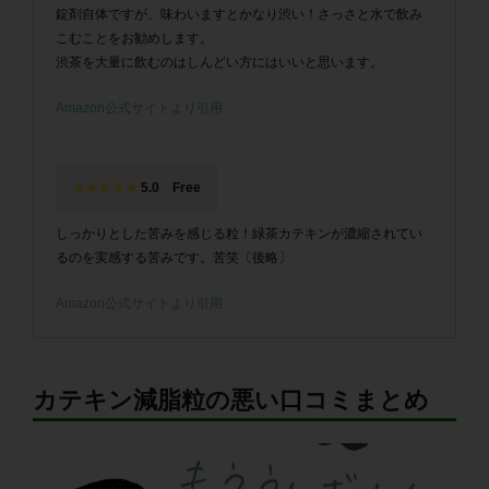
錠剤自体ですが、味わいますとかなり渋い！さっさと水で飲み
こむことをお勧めします。
渋茶を大量に飲むのはしんどい方にはいいと思います。
Amazon公式サイトより引用
★★★★★
5.0 Free
しっかりとした苦みを感じる粒！緑茶カテキンが濃縮されてい
るのを実感する苦みです。苦笑〔後略〕
Amazon公式サイトより引用
カテキン減脂粒の悪い口コミまとめ