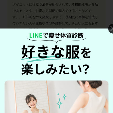
ダイエットに役立つ成分が配合されている機能性表示食品
であることや、お得な定期便で購入できることなどで
す。。1日2粒なので継続しやすく、長期的に目標を達成し
ていきたい人や健康や体型を維持していきたい人にもおす
すめです。習慣化しやすいように決まった時間に飲むのも
いい方法と言えます。
★★★★
☆
4.0
30代女性（購入歴2ヶ月）
「サプリを飲み始めた影響で、食生活や運動習慣
を見直すようになった」
「臭みがなくて飲みやすい」
飲むだけなので気軽だし、健康意識も高まるので良いと感
じました。
★★★★★5.0
20代女性（購入歴5ヶ月）