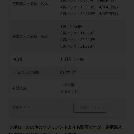
2袋パック：9,960円（4,980円/袋）
定期購入の価格（税込）
1,7
4袋パック：18,813円（4,704円/袋）
6袋パック：26,560円（4,427円/袋）
1袋：6,650円
2袋パック：11,970円
通常購入の価格（税込）
2,3
4袋パック：22,610円
6袋パック：31,920円
内容量
15日分（30粒）
30
1日あたりの価格
約295円〜
約5
エラグ酸
有効成分
エラ
ビタミン類
公式サイト
公式サイトへ
シボローカは他のサプリメントよりも割高ですが、定期購入