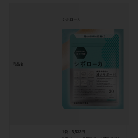
シボローカ
DH
商品名
1袋：5,533円