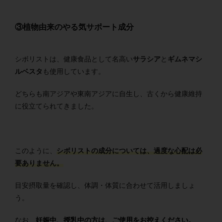
③植物由来のやる気サポート成分
シボリストは、健康食品として名高い
サラシア
と
ギムネマシ
ルベスタ
も使用しています。
どちらも南アジアや東南アジアに自生し、古くから健康維持
に役立てられてきました。
このように、
シボリストの成分については、過度な心配は必
要ありません。
目安摂取量を確認し、体調・体質に合わせて活用しましょ
う。
なお、
妊娠中、授乳中の方は、ご使用をお控えください。