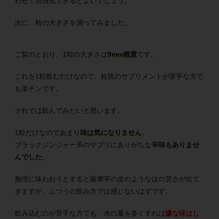
わせて習慣化できるとよいでしょう。
次に、粒の大きさを測ってみました。
ご覧のとおり、1粒の大きさは
9mm程度
です。
これを1粒飲むだけなので、粒状のサプリメントが苦手な方で
も楽チンです。
それでは飲んでみたいと思います。
1粒だけなのであまり
味は気になりません
。
ブラックジンジャー系のサプリにありがちな
辛味もありませ
んでした
。
無理に味わおうとすると薩摩芋の皮のようなほの苦さが出て
きますが、ふつうの飲み方では感じないはずです。
飲み込むのが苦手な方でも、水の量を多くすれば
嫌な味はし