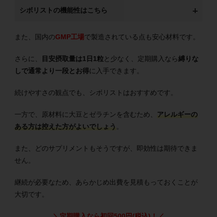
シボリストの機能性はこちら
また、国内の
GMP工場
で製造されている点も安心材料です。
さらに、
目安摂取量は1日1粒
と少なく、定期購入なら
縛りな
しで通常より一段とお得
に入手できます。
続けやすさの観点でも、シボリストはおすすめです。
一方で、原材料に大豆とゼラチンを含むため、
アレルギーの
ある方は控えた方がよいでしょう
。
また、どのサプリメントもそうですが、即効性は期待できま
せん。
継続が必要なため、あらかじめ出費を見積もっておくことが
大切です。
＼定期購入なら初回500円(税込)！／