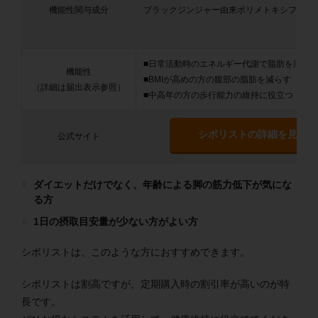
機能性関与成分
ブラックジンジャー由来ポリメトキシフラボ
■日常活動時のエネルギー代謝で脂肪を消費
機能性
■BMIが高めの方の腹部の脂肪を減らす
（詳細は届出表示参照）
■中高年の方の歩行能力の維持に役立つ
シボリストの詳細を見る
公式サイト
ダイエットだけでなく、年齢による脚の筋力低下が気にな
る方
1日の摂取目安量が少ない方がよい方
シボリストは、このような方におすすめできます。
シボリストは割高ですが、定期購入時の割引率が高いのが特
長です。