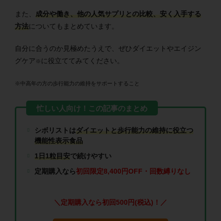
また、
成分や働き、他の人気サプリとの比較、安く入手する
方法
についてもまとめています。
自分に合うのか見極めたうえで、ぜひダイエットやエイジン
グケア
に役立ててみてください。
※
※中高年の方の歩行能力の維持をサポートすること
シボリストは
ダイエットと歩行能力の維持に役立つ
機能性表示食品
1日1粒目安
で続けやすい
定期購入なら
初回限定8,400円OFF・回数縛りなし
＼定期購入なら初回500円(税込)！／