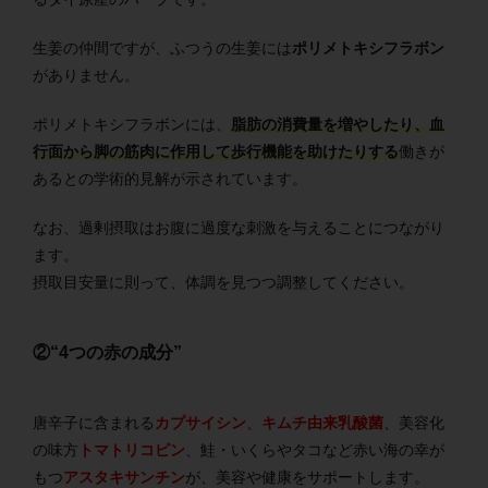
生姜の仲間ですが、ふつうの生姜には
ポリメトキシフラボン
がありません。
ポリメトキシフラボンには、
脂肪の消費量を増やしたり、血
行面から脚の筋肉に作用して歩行機能を助けたりする
働きが
あるとの学術的見解が示されています。
なお、過剰摂取はお腹に過度な刺激を与えることにつながり
ます。
摂取目安量に則って、体調を見つつ調整してください。
②“4つの赤の成分”
唐辛子に含まれる
カプサイシン
、
キムチ由来乳酸菌
、美容化
の味方
トマトリコピン
、鮭・いくらやタコなど赤い海の幸が
もつ
アスタキサンチン
が、美容や健康をサポートします。