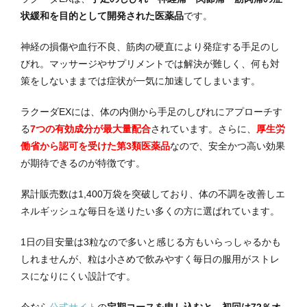
状緩和を目的として開発された医薬品
です。
神経の損傷や血行不良、筋肉の硬直により発症する手足のし
びれ。マッサージやサプリメントでは解決が難しく、何も対
策をしないままでは症状が一気に加速してしまいます。
ラクーダEXには、体の内側から手足のしびれにアプローチす
る
7つの有効成分が最大量配合
されています。さらに、
厚生労
働省から認可を受けた第3類医薬品
なので、安全かつ高い効果
が期待できるのが特徴です。
累計販売数は1,400万袋を突破しており、体の不調を改善しエ
ネルギッシュな毎日を送りたい多くの方に選ばれています。
1日の目安量は3粒なので多いと感じる方もいらっしゃるかも
しれませんが、粒は小さめで飲みやすく毎日の服用がストレ
スになりにくい設計です。