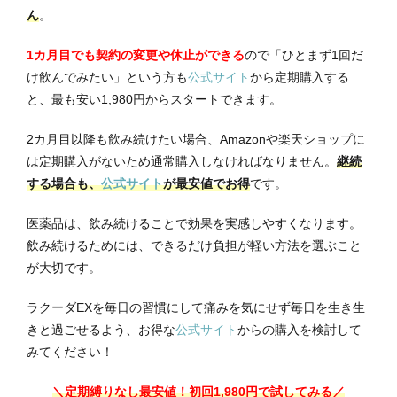
ん
。
1カ月目でも契約の変更や休止ができる
ので「ひとまず1回だ
け飲んでみたい」という方も
公式サイト
から定期購入する
と、最も安い1,980円からスタートできます。
2カ月目以降も飲み続けたい場合、Amazonや楽天ショップに
は定期購入がないため通常購入しなければなりません。
継続
する場合も、
公式サイト
が最安値でお得
です。
医薬品は、飲み続けることで効果を実感しやすくなります。
飲み続けるためには、できるだけ負担が軽い方法を選ぶこと
が大切です。
ラクーダEXを毎日の習慣にして痛みを気にせず毎日を生き生
きと過ごせるよう、お得な
公式サイト
からの購入を検討して
みてください！
＼定期縛りなし最安値！初回1,980円で試してみる／