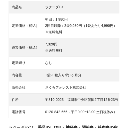
商品名
ラクーダEX
初回：1,980円
定期価格（税込）
2回目以降：2袋9,980円（1袋あたり4,990円）
※送料無料
7,320円
通常価格（税込）
※送料無料
定期縛り
なし
内容量
1袋90粒入り/約1ヶ月分
販売会社
さくらフォレスト株式会社
住所
〒810-0023 福岡市中央区警固2丁目12番23号
電話番号
0120-842-555（平日9:00~18:00 土日祝休み）
ラクーダEXは、
手足のしびれ・神経痛・関節痛・筋肉痛の症