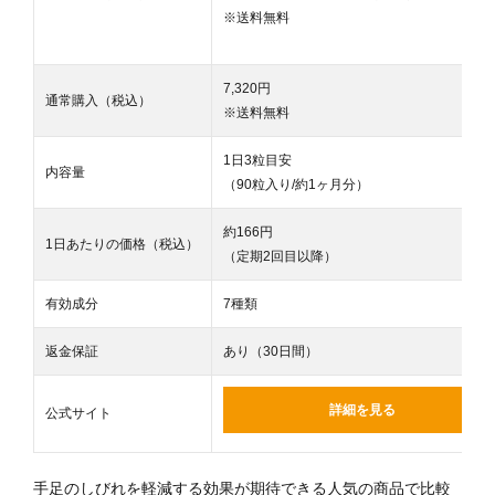
※送料無料
7,320円
通常購入（税込）
※送料無料
1日3粒目安
内容量
（90粒入り/約1ヶ月分）
約166円
1日あたりの価格（税込）
（定期2回目以降）
有効成分
7種類
返金保証
あり（30日間）
詳細を見る
公式サイト
手足のしびれを軽減する効果が期待できる人気の商品で比較