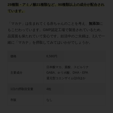
29種類・アミノ酸21種類など、90種類以上の成分が配合され
ています。
「マカナ」は生まれてくる赤ちゃんのことを考え、
無添加
に
もこだわっています。GMP認定工場で製造されているため、
品質面も保たれていて安心です。妊活中のご夫婦は、2人で一
緒に「マカナ」を摂取してみてはいかがでしょうか。
価格
6,580円
日本酸マカ、葉酸、スピルリナ
主要成分
GABA、α-リポ酸、DHA・EPA
還元型コエンザイムQ10ほか
1日の摂取目安量
4粒
市販
なし