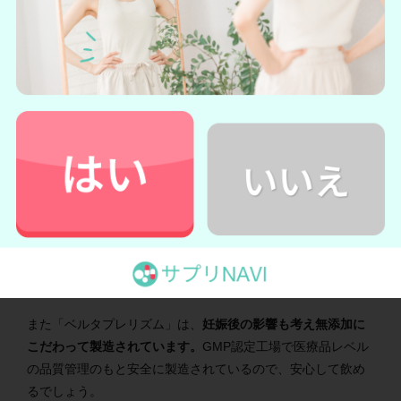
ベルタプレリズムの詳細を見る
→
ベルタプレリズム公式サイトへ
商品概要
「
ベルタプレリズム
」は、
大人気ベルタ葉酸シリーズの妊活
サプリ
です。
「ベルタプレリズム」には、
日本産マカ・イソ
フラボン・ラクトフェリン・和漢食材・亜鉛など179種類もの
成分が配合されており、妊活中の男性にとって嬉しい栄養素
が盛り沢山
です。
また「ベルタプレリズム」は、
妊娠後の影響も考え無添加に
こだわって製造されています。
GMP認定工場で医療品レベル
の品質管理のもと安全に製造されているので、安心して飲め
るでしょう。