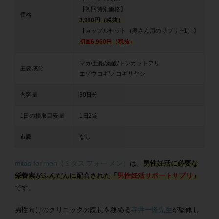
【初回特別価格】
価格
3,980円（税抜）
【カップルセット（奥さん用のサプリ +1）】
初回6,960円（税抜）
マカ/亜鉛/葉酸/トンカットアリ
主要成分
エゾウコギ/ノコギリヤシ
内容量
30日分
1日の摂取目安量
1日2錠
市販
なし
mitas for men（ミタス フォー メン）
は、
男性妊活に必要な
栄養素がふんだんに配合された「
男性妊活サポートサプリ
」
です。
男性向けのクリニックの院長を務める
寺井一隆先生
が監修し