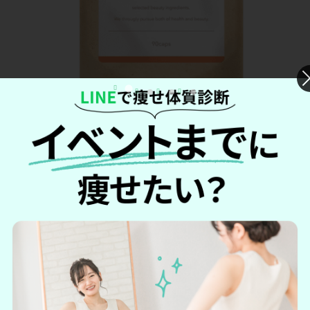
6,980円
価格
初回1,980円
日本酸マカ、イソフラボン
主要成分
酵母葉酸など
1日の摂取目安量
3粒
市販
なし
＼妊活男性にぴったりの大人気サプリ！／