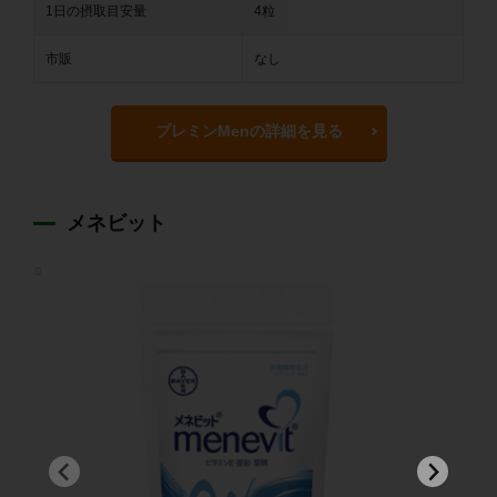
1日の摂取目安量
4粒
市販
なし
プレミンMenの詳細を見る
メネビット