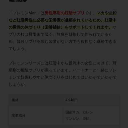
商品概要
「プレミンMen」は
男性専用の妊活サプリ
です。
マカや亜鉛
など妊活男性に必要な栄養素が凝縮されているため、妊活中
の男性の体づくり（栄養補給）をサポートしてくれます。
サ
プリの粒は極限まで薄く、無臭を目指して作られているた
め、普段サプリを飲む習慣がない方でも負担なく継続できる
でしょう。
プレミンシリーズには妊活中から授乳中の女性に向けて、時
期別の葉酸サプリが揃っています。パートナーと一緒にプレ
ミンで妊娠しやすい体づくりをはじめてはいかがでいかがで
しょうか。
価格
4,946円
国産マカ、セレン
主要成分
マンガン、亜鉛、