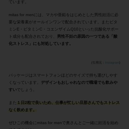
ています。
mitas for menには、マカや亜鉛をはじめとした男性妊活に必
要な栄養素がオールインワンで配合されています。またビタ
ミンE・ビタミンC・コエンザイムQ10といった抗酸化サポー
ト成分も配合されており、
男性不妊の原因の一つである「酸
化ストレス」にも対処しています。
(引用元：
Instagram
)
パッケージはスマートフォンほどのサイズで持ち運びしやす
くなっています。
デザインもおしゃれなので職場でも飲みや
すい
でしょう。
また
１日2粒で良いため、仕事が忙しい旦那さんでもストレス
なく飲めます。
ぜひこの機会にmitas for menで奥さんとご一緒に妊活を始め