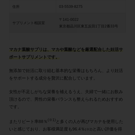
住所
03-5539-8275
〒141-0022
サプリメント相談室
東京都品川区東五反田1丁目2番33号
マカナ葉酸サプリは、マカや葉酸などを厳選配合した妊活サ
ポートサプリメントです。
無添加で妊活に取り組む基本的な栄養はもちろん、より妊活
をサポートする成分を贅沢に配合しています。
女性が不足しがちな栄養を補えるうえ、夫婦で一緒にお飲み
頂けるので、男性の栄養バランスも整えられるためおすすめ
です。
(※1)
またリピート率88％
と多くの人が再びマカナを使用した
いと感じており、お客様満足度も96.4％
と高い評価を得
(※2)