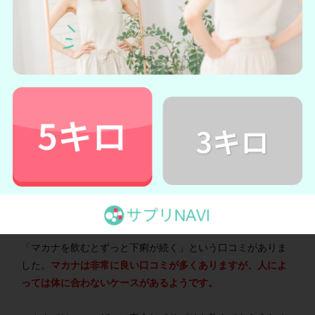
2.ずっと下痢が続いた
悪い口コミ2
★これを飲んでいるとずっと下痢でした。 やめると徐々
に良くなりました。 やめた頃婦人科検診に行ったら卵巣
嚢腫になっていました。 これのせいかは分かりませんが
それまで不調はなかったので怖くてもう飲めません。★
引用：
Amazon公式サイトより
「マカナを飲むとずっと下痢が続く」という口コミがありま
した。
マカナは非常に良い口コミが多くありますが、人によ
っては体に合わないケースがあるようです。