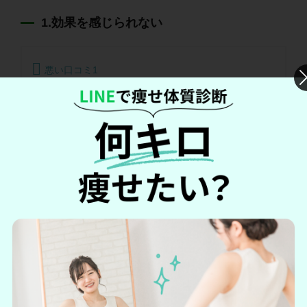
1.効果を感じられない
悪い口コミ1
★1ヶ月飲んでみましたが特に変化は分かりません。継
続しないとわからないな。★
引用：
Amazon公式サイトより
主要ECサイトでは「値段のわりに効果を感じられない」とい
う悪い口コミが多数見受けられました。
葉酸サプリは妊活期から飲む必要があり、効果が期待できる
まで時間が必要です。
マカナは
厚生労働省
が定める葉酸量400μgを配合しているた
め、長く摂取しつづけることで効果を見込めるでしょう。