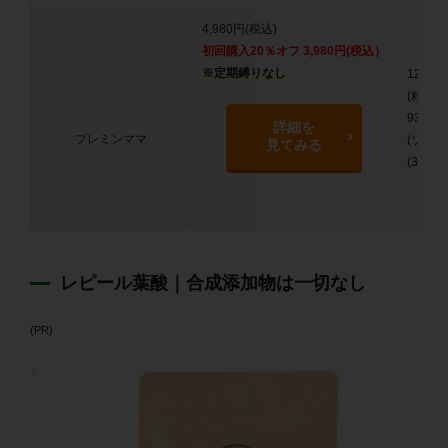
4,980円(税込)
初回購入20％オフ 3,980円(税込）
※定期縛りなし
124粒
(粒タイ
93粒
詳細を
プレミンママ
(ソフ
見てみる
(31日分
レピール葉酸｜合成添加物は一切なし
(PR)