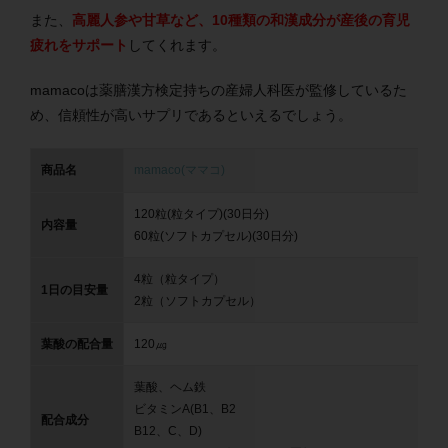
また、
高麗人参や甘草など、10種類の和漢成分が産後の育児
疲れをサポート
してくれます。
mamacoは薬膳漢方検定持ちの産婦人科医が監修しているた
め、信頼性が高いサプリであるといえるでしょう。
商品名
mamaco(ママコ)
120粒(粒タイプ)(30日分)
内容量
60粒(ソフトカプセル)(30日分)
4粒（粒タイプ）
1日の目安量
2粒（ソフトカプセル）
葉酸の配合量
120㎍
葉酸、ヘム鉄
ビタミンA(B1、B2
配合成分
B12、C、D)