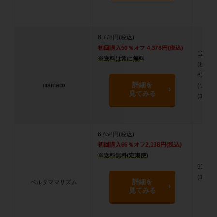
8,778円(税込)
初回購入50％オフ 4,378円(税込)
120粒
※送料は常に無料
(粒タイ
60粒
詳細を
mamaco
(ソフト
見てみる
(30日分
6,458円(税込)
初回購入66％オフ2,138円(税込)
※送料無料(定期便)
90粒
(30日分
詳細を
ベルタママリズム
見てみる