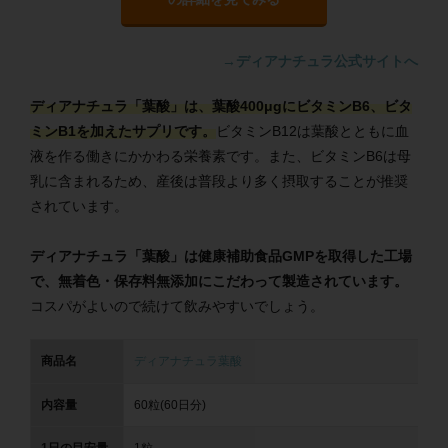
→ディアナチュラ公式サイトへ
ディアナチュラ「葉酸」は、葉酸400μgにビタミンB6、ビタ
ミンB1を加えたサプリです。
ビタミンB12は葉酸とともに血
液を作る働きにかかわる栄養素です。また、ビタミンB6は母
乳に含まれるため、産後は普段より多く摂取することが推奨
されています。
ディアナチュラ「葉酸」は健康補助食品GMPを取得した工場
で、無着色・保存料無添加にこだわって製造されています。
コスパがよいので続けて飲みやすいでしょう。
商品名
ディアナチュラ葉酸
内容量
60粒(60日分)
1日の目安量
1粒