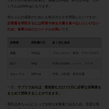
シウムは900mgになります。
赤ちゃんの成長のためにも毎日欠かさず摂取したいですが、
必要量を摂取するには野菜や肉を大量を食べないといけない
ため、食事のみだとハードルが高い
です。
栄養素
摂取量/1日
多く含む食材
葉酸
340μg
ブロッコリー、枝豆、アスパラガス
鉄分
9mg
牛肉の赤身肉、レバー、カツオ
カルシウム
900ｍg
牛乳、小松菜、焼き豆腐
一方、
サプリであれば、数粒飲むだけで1日に必要な栄養素を
まとめて摂取することができます。
母乳は赤ちゃんにとって大切な栄養素であるため、良質な母