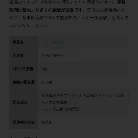
栄養はできるだけ食事から摂取できたら理想的ですが、
産後
期間は普段より多くの葉酸が必要です。
毎日の栄養補助のた
めに、食事性葉酸100％で無添加の「レピール葉酸」を選んで
はいかがでしょうか。
商品名
レピール葉酸
内容量
90粒(90日分)
1日の目安量
1粒
葉酸の配合量
200µg
食物繊維含有フラクトオリゴ糖(フラクトオリゴ糖、アカシ
配合成分
リンゴ食物繊維
レモン果皮抽出物(葉酸)
添加物の有無
無添加