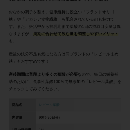
おなかの調子を整え、健康維持に役立つ「フラクトオリゴ
糖」や「アカシア食物繊維」も配合されているのも魅力で
す。また、妊活中から授乳期まで葉酸の1日の摂取目安量は異
なりますが、
周期に合わせて飲む量を調整しやすいメリット
も。
産後の鉄分不足も気になる方は同ブランドの「レピールまめ
鉄」もおすすめです！
産後期間は普段より多くの葉酸が必要
なので、毎日の栄養補
助のために、食事性葉酸100％で無添加の「レピール葉酸」を
チェックしてみてください。
商品名
レピール葉酸
内容量
90粒(90日分)
1日の目安量
1粒