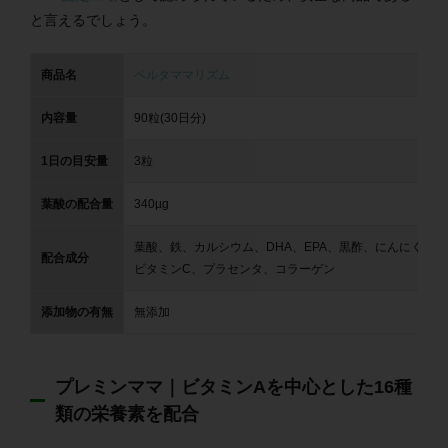
と言えるでしょう。
商品名
ベルタママリズム
内容量
90粒(30日分)
1日の目安量
3粒
葉酸の配合量
340µg
葉酸、鉄、カルシウム、DHA、EPA、黒酢、にんにく、
配合成分
ビタミンC、プラセンタ、コラーゲン
添加物の有無
無添加
プレミンママ｜ビタミンAを中心とした16種
類の栄養素を配合