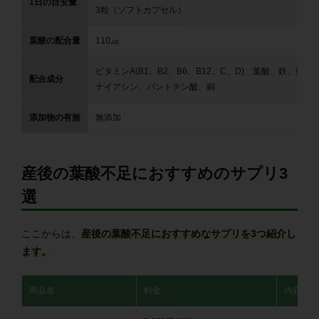
1日の目安量
3粒（ソフトカプセル）
葉酸の配合量
110㎍
ビタミンA(B1、B2、B6、B12、C、D)、葉酸、鉄、亜
配合成分
ナイアシン、パントテン酸、銅
添加物の有無
無添加
産後の葉酸不足におすすめのサプリ3
選
ここからは、
産後の葉酸不足におすすめなサプリを3つ紹介し
ます。
商品名
料金
内容量