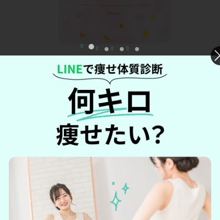
葉酸や鉄分、カルシウムなど、産後に必要な9種類
の栄養素を配合
無添加14種類、国内GMP認定工場での製造
通常料金
6458円(税込)
2,138円(税込) 66％オフ
初回限定
※2回目以降も33％オフ(4,299円)
＼今なら送料無料で66％OFF！／