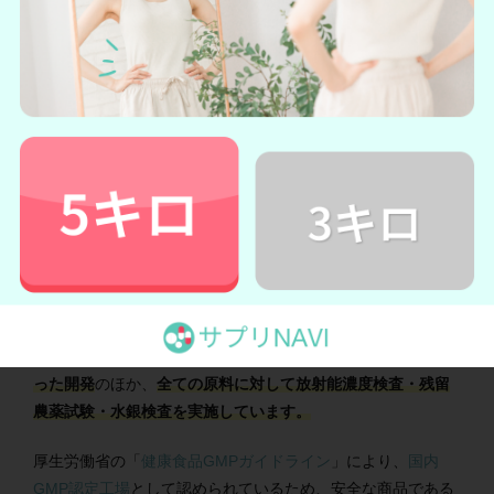
ベルタママリズム
の詳細を見てみる
→ベルタママリズム公式サイトへ
ベルタママリズムでは、
産後に必要な9種類の栄養素をまとめ
て摂取することができます。
中でも
葉酸は340μg配合
されており、授乳期の葉酸摂取量を
サプリだけで補うことができます。
また、安全性を確保をするために、
14種類の無添加にこだわ
った開発
のほか、
全ての原料に対して放射能濃度検査・残留
農薬試験・水銀検査を実施しています。
厚生労働省の「
健康食品GMPガイドライン
」により、
国内
GMP認定工場
として認められているため、安全な商品である