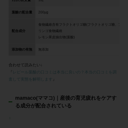
葉酸の配合量
200µg
食物繊維含有フラクトオリゴ糖(フラクトオリゴ糖、アカシ
配合成分
リンゴ食物繊維
レモン果皮抽出物(葉酸)
添加物の有無
無添加
合わせて読みたい↓
『
レピール葉酸の口コミは本当に良いの？本当の口コミを調
査して実態を解明します
』
mamaco(ママコ)｜産後の育児疲れをケアす
る成分が配合されている