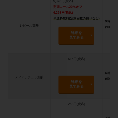
5,378円(税込)
定期コース20％オフ
4,298円(税込)
※送料無料(定期回数の縛りなし)
90粒
レピール葉酸
(90日分)
詳細を
見てみる
615円(税込)
60粒
ディアナチュラ葉酸
(60日分)
詳細を
見てみる
258円(税込)
30粒