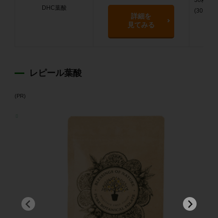
DHC葉酸
(30日分)
詳細を
見てみる
レピール葉酸
(PR)