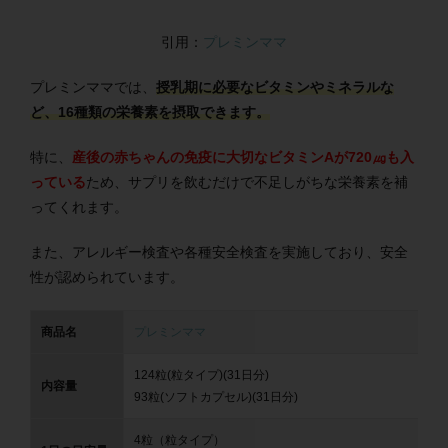
引用：
プレミンママ
プレミンママでは、
授乳期に必要なビタミンやミネラルな
ど、16種類の栄養素を摂取できます。
特に、
産後の赤ちゃんの免疫に大切なビタミンAが720㎍も入
っている
ため、サプリを飲むだけで不足しがちな栄養素を補
ってくれます。
また、アレルギー検査や各種安全検査を実施しており、安全
性が認められています。
商品名
プレミンママ
124粒(粒タイプ)(31日分)
内容量
93粒(ソフトカプセル)(31日分)
4粒（粒タイプ）