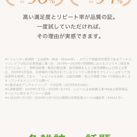
※1.フェリチン鉄原料「まめ鉄®（英名：SloIron®）」のアジア総販売代理店であるアンチエ
イジングプロ社の出荷実績に基づき、2019年〜2025年の同期間におけるフェリチン鉄含有
サプリにおいて、原料供給量・製品の配合量・販売価格をもとに販売個数および売上を算
出。2026年4月現在、日本国内で販売されているフェリチン鉄含有サプリメントはすべて当
該原料を使用しており、「レピールまめ鉄」は販売個数・売上の両面でNo.1の実績を有しま
す（アンチエイジングプロ調べ）。
※2.株式会社アンチエイジング・プロ証明（2019年8月26日）
※3.調査期間：2020年1月7日～2020年1月19日 レピールまめ鉄購入者196名が回答製品・
サービスに関するアンケート調査
※4.2022年1月13日～2023年12月19日の期間の年間定期コースの継続率（5404人中）