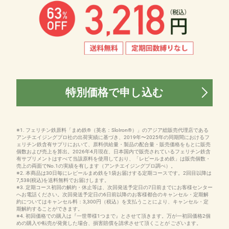
特別価格で申し込む
※1. フェリチン鉄原料「まめ鉄®（英名：SloIron®）」のアジア総販売代理店である
アンチエイジングプロ社の出荷実績に基づき、2019年〜2025年の同期間におけるフ
ェリチン鉄含有サプリにおいて、原料供給量・製品の配合量・販売価格をもとに販売
個数および売上を算出。2026年4月現在、日本国内で販売されているフェリチン鉄含
有サプリメントはすべて当該原料を使用しており、「レピールまめ鉄」は販売個数・
売上の両面でNo.1の実績を有します（アンチエイジングプロ調べ）。
※2. 本商品は30日毎にレピールまめ鉄を1袋お届けする定期コースです。2回目以降は
7,538(税込)を送料無料でお届けします。
※3. 定期コース初回の解約・休止等は、次回発送予定日の7日前までにお客様センター
へお電話ください。次回発送予定日の6日前以降のお客様都合のキャンセル・定期解
約についてはキャンセル料：3,300円（税込）を支払うことにより、キャンセル・定
期解約することができます。
※4. 初回価格での購入は『一世帯様1つまで』とさせて頂きます。万が一初回価格2個
めの購入や転売が発覚した場合、損害賠償を請求させて頂くことが ございます。