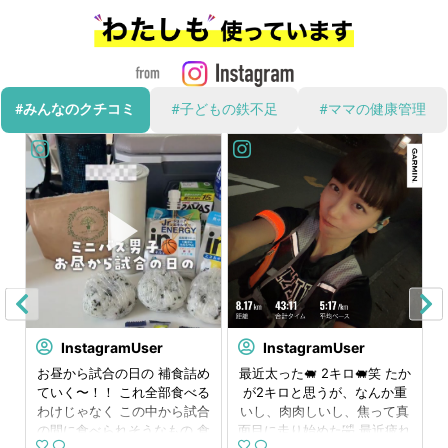
#みんなのクチコミ
#子どもの鉄不足
#ママの健康管理
InstagramUser
InstagramUser
⁡
お昼から試合の日の 補食詰め
最近太った🐖 2キロ🐖笑 たか
⁡
ていく〜！！ これ全部食べる
が2キロと思うが、なんか重
ん
わけじゃなく この中から試合
いし、肉肉しいし、焦って真
で
の間に食べられそうなもの 食
面目に走り始めた🤣 最近疲れ