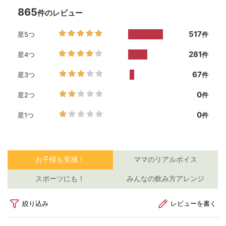
お
泣
⁡
か
ー
s
#
血
女
マ
保
学
児
ら
#