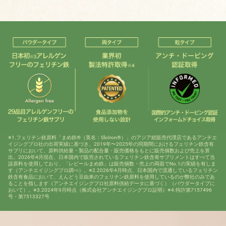
※1.フェリチン鉄原料「まめ鉄®（英名：SloIron®）」のアジア総販売代理店であるアンチエ
イジングプロ社の出荷実績に基づき、2019年〜2025年の同期間におけるフェリチン鉄含有
サプリにおいて、原料供給量・製品の配合量・販売価格をもとに販売個数および売上を算
出。2026年4月現在、日本国内で販売されているフェリチン鉄含有サプリメントはすべて当
該原料を使用しており、「レピールまめ鉄」は販売個数・売上の両面でNo.1の実績を有しま
す（アンチエイジングプロ調べ）。※2.2026年4月時点、日本国内で流通しているフェリチン
鉄含有食品において、えんどう豆由来のフェリチン鉄原料を使用しているのが弊社のみであ
ることを指します（アンチエイジングプロ社原料供給データに基づく）（パウダータイプに
おいて）。※3.2024年9月時点（株式会社アンチエイジングプロ証明）※4.特許第7157496
号・第7513327号