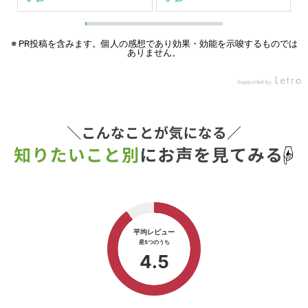
で
べてねというスタンス✨ 補食
切って、お菓子に夢中だった
、
は バスケでたくさん動いたカ
から、ちょっと走るだけじゃ
グ
ラダを 回復できるように ・
消費が追いつかなくなったみ
⁡
タンパク質 ・鉄分 ・糖質 を
たい😂 最近頑張って朝10キ
※ PR投稿を含みます。個人の感想であり効果・効能を示唆するものでは
ありません。
け
必ず入れるようにしてる！！
ロ走ってるよー🏃‍➡️ キロ6分
っ
バスケ男子、よく食べるけど
以内ぐらいでだけど🥹 ムラは
が
栄養偏りがちだから レピール
あるけど走ってる😂 今日は
Supported by
思
まめ鉄こっそり仕込んでるよ
朝走れなかったから夜ラン🌉
る
🫢 ほぼ味変わらないから 子
久々にキロ5’17で走ってみた
ご縁
どもにもバレてないよ✨ ハイ
が苦しいね😂 今までもこれ
ci
ライトに載せてるから 気にな
ぐらいが限界だったから、と
鉄
るママはチェックしてみてね
りあえず貧血前のタイムには
こ
💗 lepeelorganics_official #
戻れそうだ☺️ よかったよかっ
の
PR#lepeelorganics #レピー
た☺️ 鉄は大事😂 Instagram
も
ルまめ鉄 #ミニバスママ#補
の広告で知った、レピールま
る
食
め鉄 高いけど…効いた😊✨ #
歳
ランニング #on クラウドモ
で
ンスター2 #ランニング好き
⁡
と繋がりたい #レピールまめ
メ
鉄
バ
り
う
の
牛