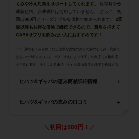
くみや冷え対策をサポートしてくれます。
保存料や合
成着色料、合成香料は使用していません。 さらに、初
回は980円とリーズナブルな価格で始められます。
2回
目以降もお得な価格で継続できるので、費用を抑えて
GABAサプリを飲みたい人におすすめです！
※1 脚のむくみが気になる健常な女性の夕方の脚のむくみ（病的で
はない一過性のむくみ）
※2 冷えにより低下した血流（末梢血流）
を正常に整え、冷えによる末梢（手）の表面温度の低下を軽減する
ヒハツ&ギャバの恵み商品詳細情報
ヒハツ&ギャバの恵みの口コミ
＼初回は980円！／