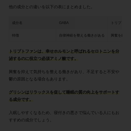
他の成分との違いを以下の表にまとめました。
成分名
GABA
トリプトフ
特徴
自律神経を整える働きがある
興奮を鎮め
トリプトファンは、幸せホルモンと呼ばれるセロトニンを分
泌するのに役立つ必須アミノ酸です。
興奮を抑えて気持ちを整える働きがあり、不足すると不安や
鬱の原因となる場合もあります。
グリシンはリラックスを促して睡眠の質の向上をサポートす
る成分です。
入眠しやすくなるため、寝付きの悪さで悩んでいる人にもお
すすめの成分でしょう。