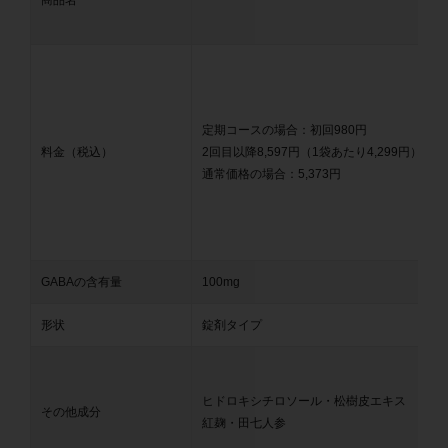
商品名
定期コースの場合：初回980円
料金（税込）
2回目以降8,597円（1袋あたり4,299円）
通常価格の場合：5,373円
GABAの含有量
100mg
形状
錠剤タイプ
ヒドロキシチロソール・松樹皮エキス
その他成分
紅麹・田七人参