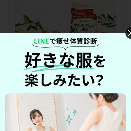
980円
価格：
(最安値=
公式サイト
から)
初回価格の場合（2回
目以降は1袋あたり4,299円）
＼初回は980円！／
オリーブ＆ギャバの恵みの詳細を見る
→
オリーブ＆ギャバの恵み公式サイトへ