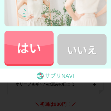
機能性関与成分であるGABAと、オリーブ由来ヒドロ
キシチロソールを配合したサプリメントです。
さらに
松樹皮エキス・紅麹・田七人参なども配合していま
す。また、
保存料など余計な添加物を使用せず作られ
ているため、体への負担を抑えられるでしょう。
ま
た、国内GMPに準拠した工場で医薬品レベルの品質が
保たれているのも嬉しいポイントです。
体に優しいサ
プリを使いたい人におすすめのサプリメントと言える
でしょう。
オリーブ＆ギャバの恵み商品詳細情報
オリーブ＆ギャバの恵みの口コミ
＼初回は980円！／