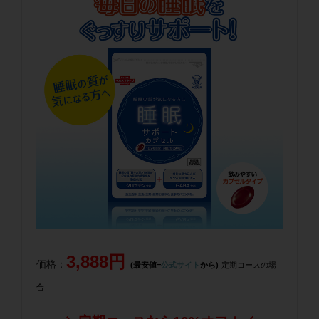
3,888円
価格：
(最安値=
公式サイト
から)
定期コースの場
合