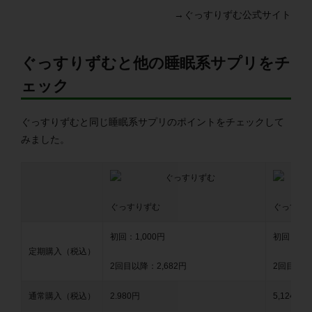
→ぐっすりずむ公式サイト
ぐっすりずむと他の睡眠系サプリをチ
ェック
ぐっすりずむと同じ睡眠系サプリのポイントをチェックして
みました。
ぐっすりずむ
ぐっすり
初回：1,000円
初回：2,1
定期購入（税込）
2回目以降：2,682円
2回目以降：
通常購入（税込）
2.980円
5,124円