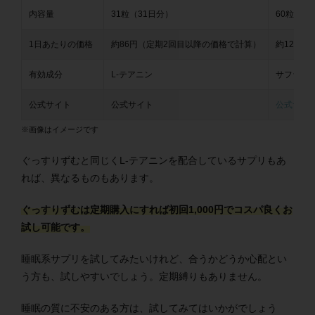
内容量
31粒（31日分）
60粒（3
1日あたりの価格
約86円（定期2回目以降の価格で計算）
約125円
有効成分
L-テアニン
サフラン
公式サイト
公式サイト
公式サイ
※画像はイメージです
ぐっすりずむと同じくL-テアニンを配合しているサプリもあ
れば、異なるものもあります。
ぐっすりずむは定期購入にすれば初回1,000円でコスパ良くお
試し可能です。
睡眠系サプリを試してみたいけれど、合うかどうか心配とい
う方も、試しやすいでしょう。
定期縛りもありません。
睡眠の質に不安のある方は、試してみてはいかがでしょう