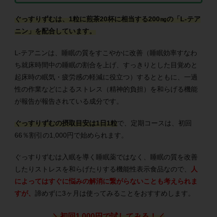
ぐっすりずむは、1粒に煎茶20杯に相当する200㎎の
「L-テア
ニン」を
配合しています。
L-テアニンは、睡眠の質をすこやかに改善（睡眠効率すなわ
ち就床時間中の睡眠の割合を上げ、すっきりとした目覚めと
起床時の眠気・疲労感の軽減に役立つ）するとともに、一過
性の作業などによるストレス（精神的負担）を和らげる機能
が報告が報告されている成分です。
ぐっすりずむの摂取目安は1日1粒
で、定期コースは、初回
66％割引の1,000円で始められます。
ぐっすりずむは入眠を導く睡眠薬ではなく、睡眠の質を改善
したりストレスを和らげたりする機能性表示食品なので、
人
によってはすぐに悩みの解消に繋がらないことも考えられま
すが、
諦めずに3ヶ月は使ってみることをおすすめします。
＼初回1,000円で試してみる！／