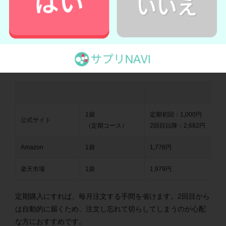
ぐっすりずむは公式サイトから定期購入を利用すれば、
初回
1,000円
で始められます。
2回目以降の金額はAmazonや楽天の方が安いものの、
リーズ
ナブルな価格で試せることが魅力です。
1袋
定期初回：1,000円
公式サイト
（定期コース）
2回目以降：2,682円
Amazon
1袋
1,776円
楽天市場
1袋
1,979円
定期購入にすれば、毎月注文する手間を省けます。2回目から
は自動的に届くため、注文し忘れて切らしてしまうのが心配
な方におすすめです。