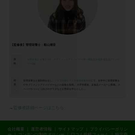
【監修者】管理栄養士：船山潮音
資
管理栄養士
栄養士
NR・サプリメントアドバイザー
第一種衛生管理者
食生活アドバイ
格：
ザー2級
経
管理栄養士と薬剤師を志し、
十文字学園女子大学食物栄養学科
にて、在学中に管理栄養士
歴
やサプリメントアドバイザーなどの資格を取得。 大学卒業後、某食品メーカーに勤務。ス
：
ーパーやコンビニ向けのサラダなどお惣菜を中心とした...
→
監修者詳細ページはこちら
会社概要
｜
運営者情報
｜
サイトマップ
｜
プライバシーポリシ
ー
｜
コンテンツ制作ポリシー
｜
口コミ投稿フォーム
｜
特定商