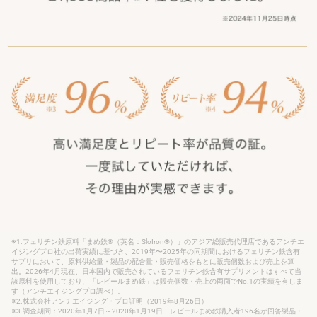
※1.フェリチン鉄原料「まめ鉄®（英名：SloIron®）」のアジア総販売代理店であるアンチエ
イジングプロ社の出荷実績に基づき、2019年〜2025年の同期間におけるフェリチン鉄含有
サプリにおいて、原料供給量・製品の配合量・販売価格をもとに販売個数および売上を算
出。2026年4月現在、日本国内で販売されているフェリチン鉄含有サプリメントはすべて当
該原料を使用しており、「レピールまめ鉄」は販売個数・売上の両面でNo.1の実績を有しま
す（アンチエイジングプロ調べ）。
※2.株式会社アンチエイジング・プロ証明（2019年8月26日）
※3.調査期間：2020年1月7日～2020年1月19日 レピールまめ鉄購入者196名が回答製品・