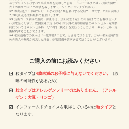
有サプリメントはすべて当該原料を使用しており、「レピールまめ鉄」は販売個数・
売上の両面でNo.1の実績を有します（アンチエイジングプロ調べ）。
※2. 本商品は30日毎にレピールまめ鉄を1袋お届けする定期コースです。2回目以降は
7,538(税込)を送料無料でお届けします。
※3. 定期コース初回の解約・休止等は、次回発送予定日の7日前までにお客様センター
へお電話ください。次回発送予定日の6日前以降のお客様都合のキャンセル・定期解
約についてはキャンセル料：3,300円（税込）を支払うことにより、キャンセル・定
期解約することができます。
※4. 初回価格での購入は『一世帯様1つまで』とさせて頂きます。万が一初回価格2個
めの購入や転売が発覚した場合、損害賠償を請求させて頂くことが ございます。
ご購入の前にお読みください
粒タイプは
4歳未満のお子様に与えないでください。
（誤
嚥の可能性があるため）
粒タイプはアレルゲンフリーではありません。（アレル
ゲン：大豆・リンゴ）
インフォームドチョイスを取得しているのは
粒タイプ
と
なります。