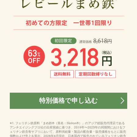
特別価格で申し込む
※1. フェリチン鉄原料「まめ鉄®（英名：SloIron®）」のアジア総販売代理店である
アンチエイジングプロ社の出荷実績に基づき、2019年〜2025年の同期間におけるフ
ェリチン鉄含有サプリにおいて、原料供給量・製品の配合量・販売価格をもとに販売
個数および売上を算出。2026年4月現在、日本国内で販売されているフェリチン鉄含