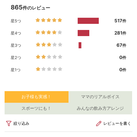
お
泣
⁡
か
ー
s
#
血
女
マ
保
学
児
ら
#