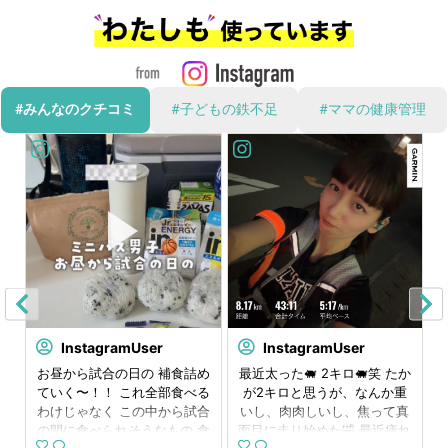
#みんなのクチコミ
#子どもの鉄不足
#ママの健康管理
InstagramUser
InstagramUser
⁡
お昼から試合の日の 補食詰め
最近太った🐖 2キロ🐖笑 たか
⁡
ていく〜！！ これ全部食べる
が2キロと思うが、なんか重
ん
わけじゃなく この中から試合
いし、肉肉しいし、焦って真
で
の間に食べられそうなもの 食
面目に走り始めた🤣 最近疲れ