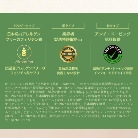
※1.フェリチン鉄原料「まめ鉄®（英名：SloIron®）」のアジア総販売代理店であるアンチエ
イジングプロ社の出荷実績に基づき、2019年〜2025年の同期間におけるフェリチン鉄含有
サプリにおいて、原料供給量・製品の配合量・販売価格をもとに販売個数および売上を算
出。2026年4月現在、日本国内で販売されているフェリチン鉄含有サプリメントはすべて当
該原料を使用しており、「レピールまめ鉄」は販売個数・売上の両面でNo.1の実績を有しま
す（アンチエイジングプロ調べ）。※2.2026年4月時点、日本国内で流通しているフェリチン
鉄含有食品において、えんどう豆由来のフェリチン鉄原料を使用しているのが弊社のみであ
ることを指します（アンチエイジングプロ社原料供給データに基づく）（パウダータイプに
おいて）。※3.2024年9月時点（株式会社アンチエイジングプロ証明）※4.特許第7157496
号・第7513327号