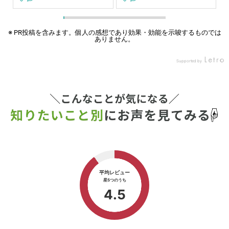
で
べてねというスタンス✨ 補食
切って、お菓子に夢中だった
、
は バスケでたくさん動いたカ
から、ちょっと走るだけじゃ
グ
ラダを 回復できるように ・
消費が追いつかなくなったみ
⁡
タンパク質 ・鉄分 ・糖質 を
たい😂 最近頑張って朝10キ
※ PR投稿を含みます。個人の感想であり効果・効能を示唆するものでは
ありません。
け
必ず入れるようにしてる！！
ロ走ってるよー🏃‍➡️ キロ6分
っ
バスケ男子、よく食べるけど
以内ぐらいでだけど🥹 ムラは
が
栄養偏りがちだから レピール
あるけど走ってる😂 今日は
Supported by
思
まめ鉄こっそり仕込んでるよ
朝走れなかったから夜ラン🌉
る
🫢 ほぼ味変わらないから 子
久々にキロ5’17で走ってみた
ご縁
どもにもバレてないよ✨ ハイ
が苦しいね😂 今までもこれ
ci
ライトに載せてるから 気にな
ぐらいが限界だったから、と
鉄
るママはチェックしてみてね
りあえず貧血前のタイムには
こ
💗 lepeelorganics_official #
戻れそうだ☺️ よかったよかっ
の
PR#lepeelorganics #レピー
た☺️ 鉄は大事😂 Instagram
も
ルまめ鉄 #ミニバスママ#補
の広告で知った、レピールま
る
食
め鉄 高いけど…効いた😊✨ #
歳
ランニング #on クラウドモ
で
ンスター2 #ランニング好き
⁡
と繋がりたい #レピールまめ
メ
鉄
バ
り
う
の
牛