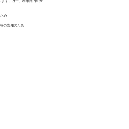
します。万一、利用目的の変
のため
報等の告知のため