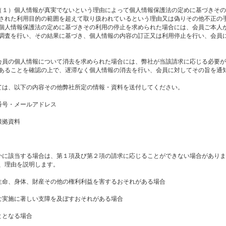
（１）個人情報が真実でないという理由によって個人情報保護法の定めに基づきそ
された利用目的の範囲を超えて取り扱われているという理由又は偽りその他不正の
個人情報保護法の定めに基づきその利用の停止を求められた場合には、会員ご本人
調査を行い、その結果に基づき、個人情報の内容の訂正又は利用停止を行い、会員
会員の個人情報について消去を求められた場合には、弊社が当該請求に応じる必要
あることを確認の上で、遅滞なく個人情報の消去を行い、会員に対してその旨を通
ては、以下の内容その他弊社所定の情報・資料を送付してください。
番号・メールアドレス
根拠資料
かに該当する場合は、第１項及び第２項の請求に応じることができない場合があり
、理由を説明します。
生命、身体、財産その他の権利利益を害するおそれがある場合
な実施に著しい支障を及ぼすおそれがある場合
ととなる場合