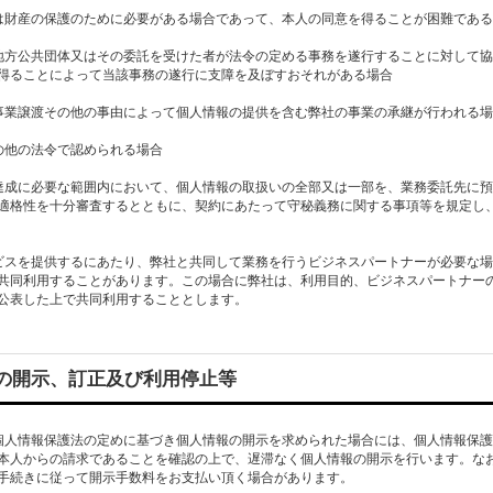
は財産の保護のために必要がある場合であって、本人の同意を得ることが困難であ
地方公共団体又はその委託を受けた者が法令の定める事務を遂行することに対して
得ることによって当該事務の遂行に支障を及ぼすおそれがある場合
事業譲渡その他の事由によって個人情報の提供を含む弊社の事業の承継が行われる
の他の法令で認められる場合
達成に必要な範囲内において、個人情報の取扱いの全部又は一部を、業務委託先に
適格性を十分審査するとともに、契約にあたって守秘義務に関する事項等を規定し
ビスを提供するにあたり、弊社と共同して業務を行うビジネスパートナーが必要な
共同利用することがあります。この場合に弊社は、利用目的、ビジネスパートナー
公表した上で共同利用することとします。
の開示、訂正及び利用停止等
個人情報保護法の定めに基づき個人情報の開示を求められた場合には、個人情報保
本人からの請求であることを確認の上で、遅滞なく個人情報の開示を行います。な
手続きに従って開示手数料をお支払い頂く場合があります。