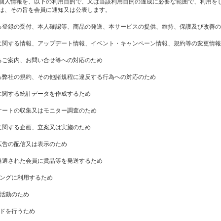
個人情報を、以下の利用目的で、又は当該利用目的の達成に必要な範囲で、利用を
は、その旨を会員に通知又は公表します。
る登録の受付、本人確認等、商品の発送、本サービスの提供、維持、保護及び改善
に関する情報、アップデート情報、イベント・キャンペーン情報、規約等の変更情
るご案内、お問い合せ等への対応のため
る弊社の規約、その他諸規程に違反する行為への対応のため
に関する統計データを作成するため
ケートの収集又はモニター調査のため
に関する企画、立案又は実施のため
広告の配信又は表示のため
当選された会員に賞品等を発送するため
ィングに利用するため
用活動のため
ンドを行うため