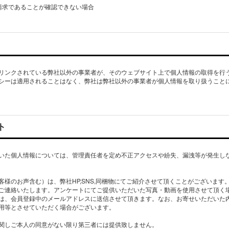
請求であることが確認できない場合
リンクされている弊社以外の事業者が、そのウェブサイト上で個人情報の取得を行
シーは適用されることはなく、弊社は弊社以外の事業者が個人情報を取り扱うこと
ト
いた個人情報については、管理責任者を定め不正アクセスや紛失、漏洩等が発生し
客様のお声含む）は、弊社HP,SNS,同梱物にてご紹介させて頂くことがございます
ご連絡いたします。アンケートにてご提供いただいた写真・動画を使用させて頂く
は、会員登録中のメールアドレスに送信させて頂きます。なお、お寄せいただいた
用等とさせていただく場合がございます。
関しご本人の同意がない限り第三者には提供致しません。