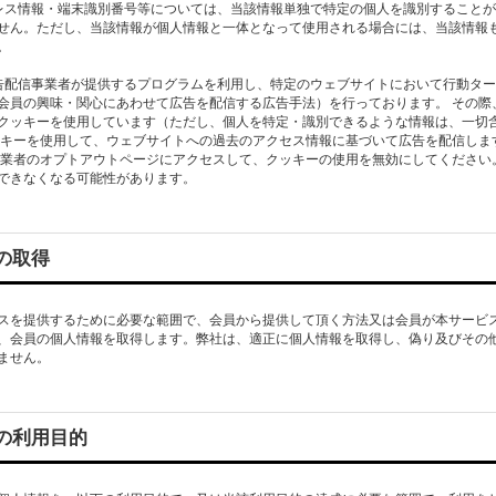
レス情報・端末識別番号等については、当該情報単独で特定の個人を識別すること
せん。ただし、当該情報が個人情報と一体となって使用される場合には、当該情報
。
告配信事業者が提供するプログラムを利用し、特定のウェブサイトにおいて行動タ
会員の興味・関心にあわせて広告を配信する広告手法）を行っております。 その際
クッキーを使用しています（ただし、個人を特定・識別できるような情報は、一切
ッキーを使用して、ウェブサイトへの過去のアクセス情報に基づいて広告を配信しま
事業者のオプトアウトページにアクセスして、クッキーの使用を無効にしてください
できなくなる可能性があります。
の取得
スを提供するために必要な範囲で、会員から提供して頂く方法又は会員が本サービ
、会員の個人情報を取得します。弊社は、適正に個人情報を取得し、偽り及びその
ません。
の利用目的