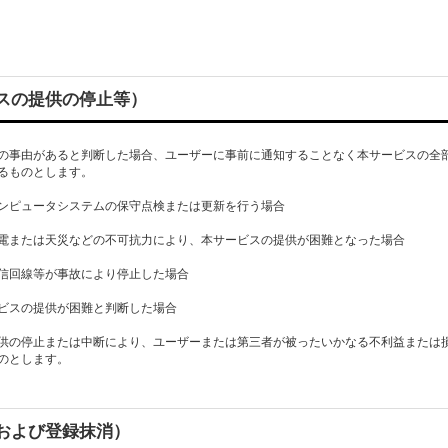
スの提供の停止等）
の事由があると判断した場合、ユーザーに事前に通知することなく本サービスの全
るものとします。
ンピュータシステムの保守点検または更新を行う場合
電または天災などの不可抗力により、本サービスの提供が困難となった場合
信回線等が事故により停止した場合
ビスの提供が困難と判断した場合
供の停止または中断により、ユーザーまたは第三者が被ったいかなる不利益または
のとします。
および登録抹消）