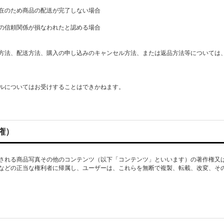
在のため商品の配送が完了しない場合
の信頼関係が損なわれたと認める場合
方法、配送方法、購入の申し込みのキャンセル方法、または返品方法等については
ルについてはお受けすることはできかねます。
権）
される商品写真その他のコンテンツ（以下「コンテンツ」といいます）の著作権又
などの正当な権利者に帰属し、ユーザーは、これらを無断で複製、転載、改変、そ