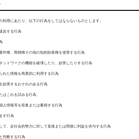
）
の利用にあたり、以下の行為をしてはならないものとします。
違反する行為
為
著作権、商標権その他の知的財産権を侵害する行為
ネットワークの機能を破壊したり、妨害したりする行為
られた情報を商業的に利用する行為
を妨害するおそれのある行為
たはこれを試みる行為
個人情報等を収集または蓄積する行為
ます行為
して、反社会的勢力に対して直接または間接に利益を供与する行為
と判断する行為