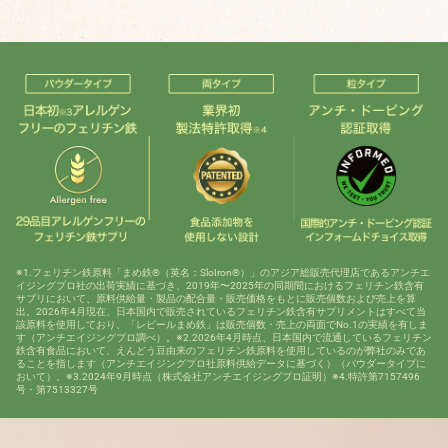
※1.フェリチン鉄原料「まめ鉄®（英名：SloIron®）」のアジア総販売代理店であるアンチエ
イジングプロ社の出荷実績に基づき、2019年〜2025年の同期間におけるフェリチン鉄含有
サプリにおいて、原料供給量・製品の配合量・販売価格をもとに販売個数および売上を算
出。2026年4月現在、日本国内で販売されているフェリチン鉄含有サプリメントはすべて当
該原料を使用しており、「レピールまめ鉄」は販売個数・売上の両面でNo.1の実績を有しま
す（アンチエイジングプロ調べ）。※2.2026年4月時点、日本国内で流通しているフェリチン
鉄含有食品において、えんどう豆由来のフェリチン鉄原料を使用しているのが弊社のみであ
ることを指します（アンチエイジングプロ社原料供給データに基づく）（パウダータイプに
おいて）。※3.2024年9月時点（株式会社アンチエイジングプロ証明）※4.特許第7157496
号・第7513327号