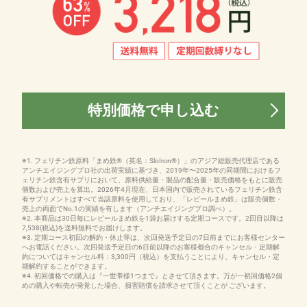
特別価格で申し込む
※1. フェリチン鉄原料「まめ鉄®（英名：SloIron®）」のアジア総販売代理店である
アンチエイジングプロ社の出荷実績に基づき、2019年〜2025年の同期間におけるフ
ェリチン鉄含有サプリにおいて、原料供給量・製品の配合量・販売価格をもとに販売
個数および売上を算出。2026年4月現在、日本国内で販売されているフェリチン鉄含
有サプリメントはすべて当該原料を使用しており、「レピールまめ鉄」は販売個数・
売上の両面でNo.1の実績を有します（アンチエイジングプロ調べ）。
※2. 本商品は30日毎にレピールまめ鉄を1袋お届けする定期コースです。2回目以降は
7,538(税込)を送料無料でお届けします。
※3. 定期コース初回の解約・休止等は、次回発送予定日の7日前までにお客様センター
へお電話ください。次回発送予定日の6日前以降のお客様都合のキャンセル・定期解
約についてはキャンセル料：3,300円（税込）を支払うことにより、キャンセル・定
期解約することができます。
※4. 初回価格での購入は『一世帯様1つまで』とさせて頂きます。万が一初回価格2個
めの購入や転売が発覚した場合、損害賠償を請求させて頂くことが ございます。