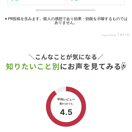
で
べてねというスタンス✨ 補食
切って、お菓子に夢中だった
、
は バスケでたくさん動いたカ
から、ちょっと走るだけじゃ
グ
ラダを 回復できるように ・
消費が追いつかなくなったみ
⁡
タンパク質 ・鉄分 ・糖質 を
たい😂 最近頑張って朝10キ
※ PR投稿を含みます。個人の感想であり効果・効能を示唆するものでは
ありません。
け
必ず入れるようにしてる！！
ロ走ってるよー🏃‍➡️ キロ6分
っ
バスケ男子、よく食べるけど
以内ぐらいでだけど🥹 ムラは
が
栄養偏りがちだから レピール
あるけど走ってる😂 今日は
Supported by
思
まめ鉄こっそり仕込んでるよ
朝走れなかったから夜ラン🌉
る
🫢 ほぼ味変わらないから 子
久々にキロ5’17で走ってみた
ご縁
どもにもバレてないよ✨ ハイ
が苦しいね😂 今までもこれ
ci
ライトに載せてるから 気にな
ぐらいが限界だったから、と
鉄
るママはチェックしてみてね
りあえず貧血前のタイムには
こ
💗 lepeelorganics_official #
戻れそうだ☺️ よかったよかっ
の
PR#lepeelorganics #レピー
た☺️ 鉄は大事😂 Instagram
も
ルまめ鉄 #ミニバスママ#補
の広告で知った、レピールま
る
食
め鉄 高いけど…効いた😊✨ #
歳
ランニング #on クラウドモ
で
ンスター2 #ランニング好き
⁡
と繋がりたい #レピールまめ
メ
鉄
バ
り
う
の
牛