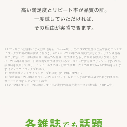
※1.フェリチン鉄原料「まめ鉄®（英名：SloIron®）」のアジア総販売代理店であるアンチエ
イジングプロ社の出荷実績に基づき、2019年〜2025年の同期間におけるフェリチン鉄含有
サプリにおいて、原料供給量・製品の配合量・販売価格をもとに販売個数および売上を算
出。2026年4月現在、日本国内で販売されているフェリチン鉄含有サプリメントはすべて当
該原料を使用しており、「レピールまめ鉄」は販売個数・売上の両面でNo.1の実績を有しま
す（アンチエイジングプロ調べ）。
※2.株式会社アンチエイジング・プロ証明（2019年8月26日）
※3.調査期間：2020年1月7日～2020年1月19日 レピールまめ鉄購入者196名が回答製品・
サービスに関するアンケート調査
※4.2022年1月13日～2023年12月19日の期間の年間定期コースの継続率（5404人中）