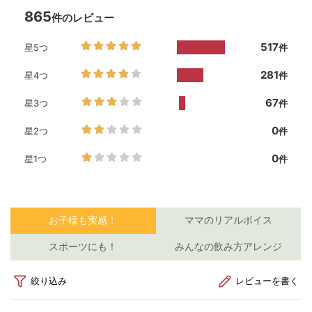
お
泣
⁡
か
ー
s
#
血
女
マ
保
学
児
ら
#