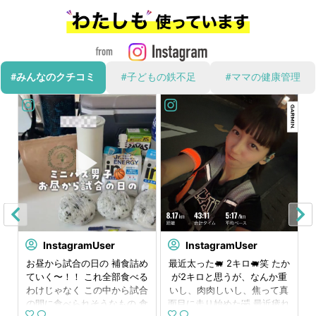
#みんなのクチコミ
#子どもの鉄不足
#ママの健康管理
InstagramUser
InstagramUser
⁡
お昼から試合の日の 補食詰め
最近太った🐖 2キロ🐖笑 たか
⁡
ていく〜！！ これ全部食べる
が2キロと思うが、なんか重
ん
わけじゃなく この中から試合
いし、肉肉しいし、焦って真
で
の間に食べられそうなもの 食
面目に走り始めた🤣 最近疲れ