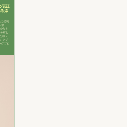
社の出荷
配合
鉄含有
績を有し
におい
ングプ
ングプロ