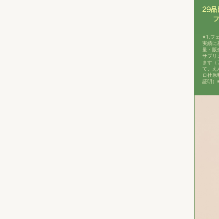
※1.
実績に
量・販
サプリ
ます（
て、え
ロ社原
証明）※