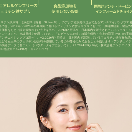
フェリチン鉄原料「まめ鉄®（英名：SloIron®）」のアジア総販売代理店であるアンチエイジングプロ
基づき、2019年〜2025年の同期間におけるフェリチン鉄含有サプリにおいて、原料供給量・製品の
売価格をもとに販売個数および売上を算出。2026年4月現在、日本国内で販売されているフェリチン
メントはすべて当該原料を使用しており、「レピールまめ鉄」は販売個数・売上の両面でNo.1の実
アンチエイジングプロ調べ）。※2.2026年4月時点、日本国内で流通しているフェリチン鉄含有食品
んどう豆由来のフェリチン鉄原料を使用しているのが弊社のみであることを指します（アンチエイジ
料供給データに基づく）（パウダータイプにおいて）。※3.2024年9月時点（株式会社アンチエイジ
4.特許第7157496号・第7513327号