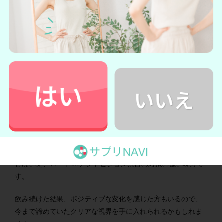
自分のカラダと相性が合わなかった
良い口コミのなかでも
「1日1粒目安なのがイイ」「ロート製
薬だから期待できる」
といった声が多くありました。
ロートV5アクトビジョンは開発元が大手のロート製薬なの
で、
「できるだけ安心できるところで買いたい」という方に
おすすめです。
一方
「自分には合わなかった」
という声もありました。
あく
まで健康食品なので個人差があることは理解しておきましょ
う。
とはいえ、ロートV5アクトビジョンは目の対策の強い味方で
す。
飲み続けた結果、ポジティブな変化を感じた方もいるので、
今まで諦めていたクリアな視界を手に入れられるかもしれま