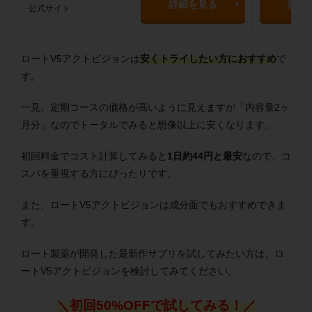
詳細を見る
詳細
公式サイト
ロートV5アクトビジョンは
安くトライしたい方におすすめ
で
す。
一見、定期コースの価格が高いように見えますが「内容量2ヶ
月分」なのでトータルでみると想像以上に安くなります。
初回料金でコスト計算してみると
1日約44円と最安
なので、コ
スパを重視する方にぴったりです。
また、ロートV5アクトビジョンは成分面でもおすすめできま
す。
ロート製薬が開発した最新作サプリを試してみたい方は、ロ
ートV5アクトビジョンを検討してみてください。
＼初回50%OFFで試してみる！／