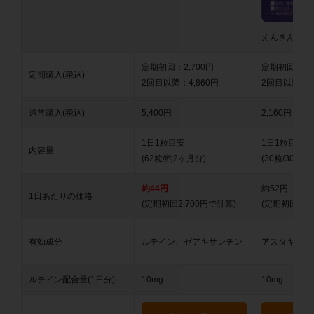
えんきん
定期初回：2,700円
定期初回：1,5
定期購入(税込)
2回目以降：4,860円
2回目以降：1,
通常購入(税込)
5,400円
2,160円
1日1粒目安
1日1粒目安
内容量
(62粒/約2ヶ月分)
(30粒/30日分)
約44円
約52円
1日あたりの価格
(定期初回2,700円で計算)
(定期初回1,5
有効成分
ルテイン、ゼアキサンチン
アスタキサン
ルテイン配合量(1日分)
10mg
10mg