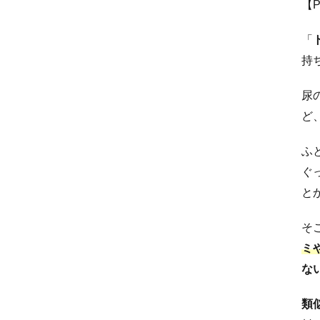
【
「
持
尿
ど
ふ
ぐ
と
そ
ミ
な
類