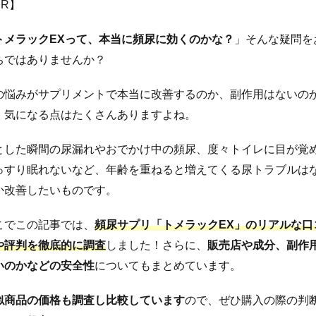
PR】
トメラックEXって、本当に頻尿に効くのかな？
」そんな疑問を
ちではありませんか？
の悩みがサプリメントで本当に改善するのか、副作用はないの
、気になる点はたくさんありますよね。
とした瞬間の尿漏れやおでかけ中の頻尿、度々トイレに目が覚
っすり眠れないなど、年齢を重ねると増えてくる尿トラブルは
か改善したいものです。
こでこの記事では、
頻尿サプリ「トメラックEX」のリアルな口
や評判を徹底的に調査
しました！さらに、
販売店や成分、副作
いのかなどの安全性
についてもまとめています。
似商品の価格も調査し比較しています
ので、ぜひ購入の際の判