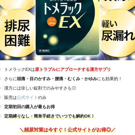
トメラックEXは
尿トラブルにアプローチする漢方サプリ
さらに
頭痛・目のかすみ・腰痛・むくみ・かゆみ
にも効果的！
漢方には珍しい錠剤でのみやすさも◎
販売は
公式サイト
のみ
定期初回の購入が最もお得
定期縛りなし・簡単手続きでいつでも解約OK！
＼頻尿対策は今すぐ！公式サイトがお得◎／