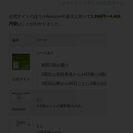
→ターミナリアスリムの公式サイト
公式サイトのほうがAmazonや楽天と比べて
1,898円〜4,466
円安い
ことがわかりました。
媒体
コース
価
コースあり
初回1袋お届け
初
2
2回目は初回発送から14日後に4袋のお届け
公式サイト
3回目以降から60日ごとに4袋のお届け
※9
なし
※2袋セットの通常購入のみ
(1
Amazon
なし
※5
※通常購入のみ