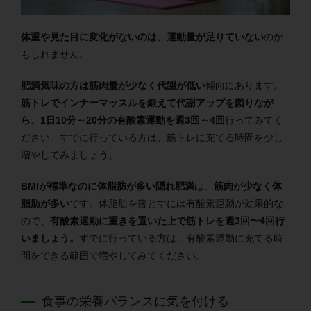
体重や見た目に変化がないのは、運動量が足りていない
のか
もしれません。
肥満気味の方は筋肉量が少なく代謝が低い
傾向にあります。
筋トレでインナーマッスルを鍛えて代謝アップを図りなが
ら、1日10分～20分の有酸素運動を週3回～4回
行ってみてく
ださい。すでに行っている方は、筋トレに充てる時間を少し
増やしてみましょう。
BMIが標準なのに体脂肪が多い隠れ肥満
は、
筋肉が少なく体
脂肪が多い
です。体脂肪を落とすには有酸素運動が効果的な
ので、
有酸素運動に重きを置いた上で筋トレを週3回〜4回行
いましょう。
すでに行っている方は、有酸素運動に充てる時
間をできる範囲で増やしてみてください。
食事の栄養バランスに気を付ける