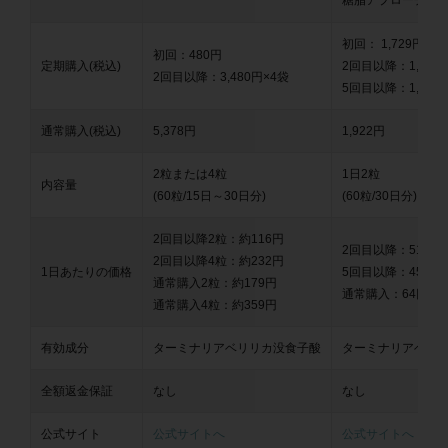
糖脂アプローチ
初回： 1,729円
初回：480円
定期購入(税込)
2回目以降：1,537
2回目以降：3,480円×4袋
5回目以降：1,345
通常購入(税込)
5,378円
1,922円
2粒または4粒
1日2粒
内容量
(60粒/15日～30日分)
(60粒/30日分)
2回目以降2粒：約116円
2回目以降：51円
2回目以降4粒：約232円
1日あたりの価格
5回目以降：45円
通常購入2粒：約179円
通常購入：64円
通常購入4粒：約359円
有効成分
ターミナリアベリリカ没食子酸
ターミナリアベリ
全額返金保証
なし
なし
公式サイト
公式サイトへ
公式サイトへ