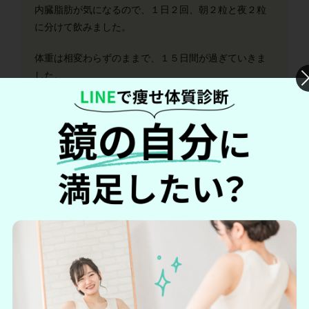
内臓脂肪が気になるので、１日２回、朝２粒と夜２粒
に分けて飲みました。
体重は相変わらずのままで、１５日間が過ぎていきま
した。
味と匂いが独特なのが、飲んでいてちょっと気になり
ました。
２週間飲んだ感じでは、２カ月以上飲んでみないこと
には、
はっきりとした答えや結果は出ないんじゃないか
と。。
引用元：
Amazon