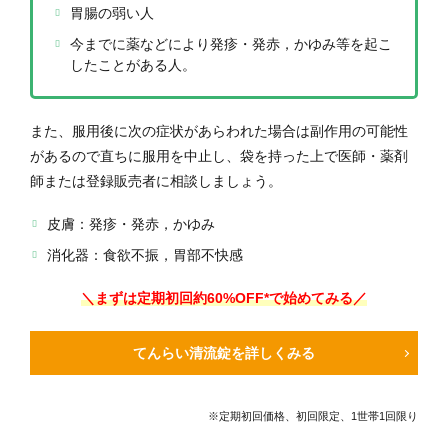
胃腸の弱い人
今までに薬などにより発疹・発赤，かゆみ等を起こ
したことがある人。
また、服用後に次の症状があらわれた場合は副作用の可能性
があるので直ちに服用を中止し、袋を持った上で医師・薬剤
師または登録販売者に相談しましょう。
皮膚：発疹・発赤，かゆみ
消化器：食欲不振，胃部不快感
＼まずは定期初回
約60
%OFF*で始めてみる／
てんらい清流錠を詳しくみる
※定期初回価格、初回限定、1世帯1回限り