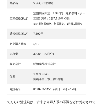
商品名
てんらい清流錠
定期初回限定：2,970円（送料無料・クーポン利用）
定期価格(税込)
2回目以降：1袋7,210円×3袋
※定期初回価格、初回限定、1世帯1回限り
通常価格(税込)
7,590円
定期購入縛り
なし
内容量
300錠（30日分）
販売会社
明治薬品株式会社
〒939-3548
住所
富山県富山市三郷6番地
電話番号
0120-53-3451（平日：9時～17時）
てんらい清流錠は、古来より婦人系の不調などに処方されて