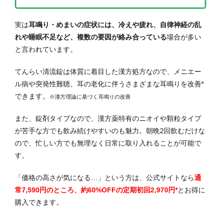
実は
耳鳴り・めまいの症状には、冷えや疲れ、自律神経の乱
れや睡眠不足など、複数の要因が絡み合っている
場合が多い
と言われています。
てんらい清流錠は体質に着目した漢方処方なので、メニエー
ル病や突発性難聴、耳の老化に伴うさまざまな耳鳴りを改善*
できます。
※漢方理論に基づく
耳鳴りの改善
また、錠剤タイプなので、漢方薬特有のニオイや顆粒タイプ
が苦手な方でも飲み続けやすいのも魅力。朝晩2回飲むだけな
ので、忙しい方でも無理なく日常に取り入れることが可能で
す。
「価格の高さが気になる…」という方は、公式サイトなら
通
常7,590円のところ、約60%OFFの定期初回2,970円*
とお得に
購入できます。