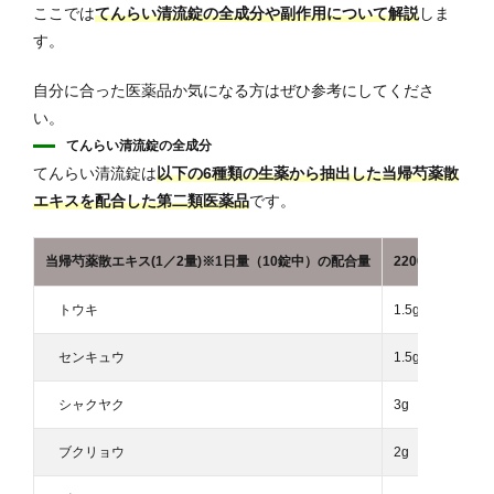
ここでは
てんらい清流錠の全成分や副作用について解説
しま
す。
自分に合った医薬品か気になる方はぜひ参考にしてくださ
い。
てんらい清流錠の全成分
てんらい清流錠は
以下の6種類の生薬から抽出した当帰芍薬散
エキスを配合した第二類医薬品
です。
当帰芍薬散エキス(1／2量)※1日量（10錠中）の配合量
2200mg
トウキ
1.5g
センキュウ
1.5g
シャクヤク
3g
ブクリョウ
2g