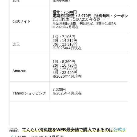
媒体
価格(税込)
通常：7,590円
定期初回限定：2,970円（送料無料・クーポン利用
2回目以降：1袋7,210円×3袋
公式サイト
※定期初回価格、初回限定、1世帯1回限り
※2026年7月現在
1袋：7,106円
2袋：14,212円
楽天
3袋：21,318円
※2026年4月現在
1袋：8,360円
2袋：16,720円
3袋：25,080円
Amazon
4袋：33,440円
※2026年4月現在
7,620円
Yahoo!ショッピング
※2026年4月現在
結論、
てんらい清流錠をWEB最安値で購入できるのは
公式サ