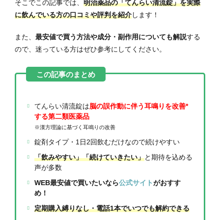
そこでこの記事では、
明治薬品の「てんらい清流錠」を実際
に飲んでいる方の口コミや評判を紹介
します！
また、
最安値で買う方法や成分・副作用についても解説
する
ので、迷っている方はぜひ参考にしてください。
てんらい清流錠は
脳の誤作動に伴う耳鳴りを改善*
する第二類医薬品
※漢方理論に基づく
耳鳴りの改善
錠剤タイプ・1日2回飲むだけなので続けやすい
「飲みやすい」「続けていきたい」
と期待を込める
声が多数​
WEB最安値で買いたいなら
公式サイト
がおすす
め！
定期購入縛りなし・電話1本でいつでも解約できる