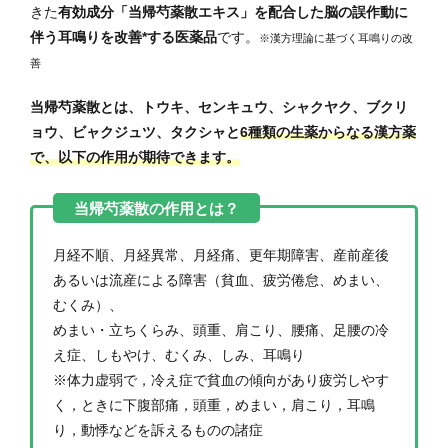
きた
有効成分「当帰芍薬散エキス」を配合した脳の誤作動に
伴う耳鳴りを改善*する医薬品
です。
※漢方理論に基づく
耳鳴りの改
善
当帰芍薬散とは、トウキ、センキュウ、シャクヤク、ブクリ
ョウ、ビャクジュツ、タクシャと
6種類
の生薬からなる漢方薬
で、以下の作用が期待できます。
月経不順、月経異常、月経痛、更年期障害、産前産後
あるいは流産による障害（貧血、疲労倦怠、めまい、
むくみ）、
めまい・立ちくらみ、頭重、肩こり、腰痛、足腰の冷
え症、しもやけ、むくみ、しみ、耳鳴り
※体力虚弱で，冷え症で貧血の傾向があり疲労しやす
く，ときに下腹部痛，頭重，めまい，肩こり，耳鳴
り，動悸などを訴えるものの諸症