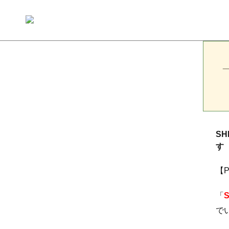
S
す
【
「
で