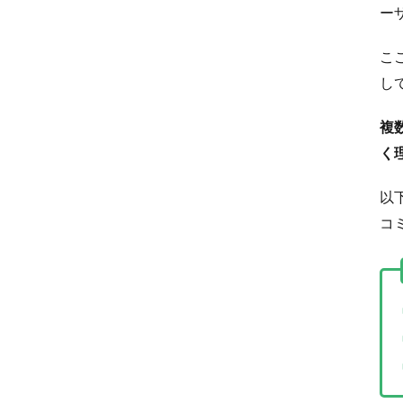
ー
こ
し
複
く
以
コ