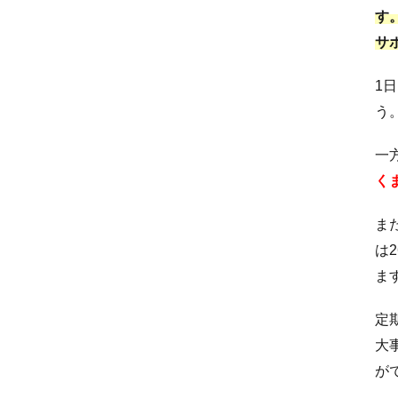
す
サ
1
う
一
く
ま
は
ま
定
大
が