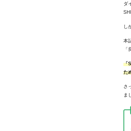
ダ
SH
し
本
「
「
た
さ
ま