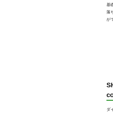
基
落
が
S
c
ダ