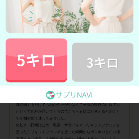
すがマスクもしているので汗が止まりません。
*口コミは個人の感想です。使用感には個人差があります
tkaaさん
★★★☆☆
3.0 (引用元：
楽天市場
)
思ったより汗を抑えられませんでした。使う量の問題なのかも
う少し様子をみてみます。
*口コミは個人の感想です。使用感には個人差があります
購入者さん
★★★☆☆
3.0 (引用元：
楽天市場
)
洗濯物するだけでも顔から汗がやばくて子供の野球の応援でも
汗だくで化粧が浮いてくるのでこちらゎ顔にも使えるとのこと
で今朝初めて使ってみました。
化粧水→日焼け止め→乳液→サラフィネ→リキッドファンデと
塗ったらリキッドファンデを塗った瞬間からポロポロと白い塊
で塗ったサラフィネが剥がれたのか？顔が大変なことに！！