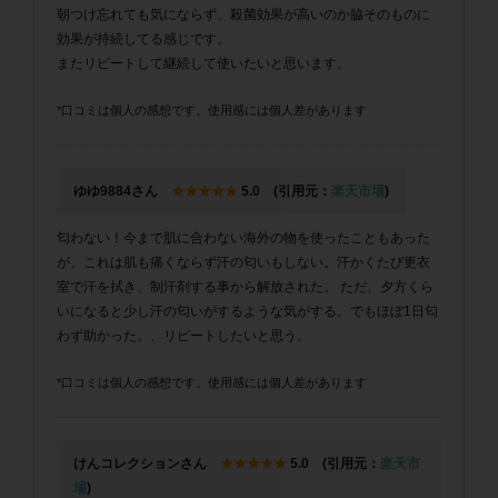
朝つけ忘れても気にならず、殺菌効果が高いのか脇そのものに
効果が持続してる感じです。
またリピートして継続して使いたいと思います。
*口コミは個人の感想です。使用感には個人差があります
ゆゆ9884さん
★★★★★
5.0 (引用元：
楽天市場
)
匂わない！今まで肌に合わない海外の物を使ったこともあった
が、これは肌も痛くならず汗の匂いもしない。汗かくたび更衣
室で汗を拭き、制汗剤する事から解放された。 ただ、夕方くら
いになると少し汗の匂いがするような気がする。でもほぼ1日匂
わず助かった。、リピートしたいと思う。
*口コミは個人の感想です。使用感には個人差があります
けんコレクションさん
★★★★★
5.0 (引用元：
楽天市
場
)