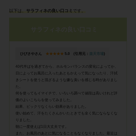
以下は、
サラフィネの良い口コミ
です。
サラフィネの良い口コミ
ひびさやさん
★★★★★
5.0 (引用元：
楽天市場
)
40代半ばを過ぎてから、ホルモンバランスの変化によってか、
日によってお風呂に入ったあともかえって気になったり、汗拭
きシートを使うと混ざるような嫌な臭いを感じる時がありまし
た。
何を使ってもイマイチで、いろいろ調べて値段は高いけれど評
価のよいこちらを使ってみました。
結果、ビックリなくらい効果がありました。
使い始めて、汗をたくさんかいたときでも全く気にならなくな
りました。
朝に一度使えば1日大丈夫です。
また、お風呂のあとに気になることもなくなりました。最近は