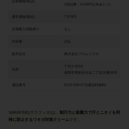
定期価格(税込)
2回以降：4,048円(1本あたり)
通常価格(税込)
7,678円
定期購入回数縛り
なし
内容量
25g
販売会社
株式会社フロムココロ
〒812-0018
住所
福岡市博多区住吉二丁目16番36号
電話番号
0120-556-073(通話料無料)
SARAFINE(サラフィネ)は、
制汗力と殺菌力で汗とニオイを同
時に防止するワキガ対策クリーム
です。