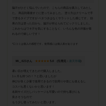
脇汗がひどく悩んでいたので、こちらの商品を購入してみたし
た。 商品到着後すぐに塗ってみました。 塗り方はクリームで手
で塗るタイプですが ベタつきはなくサラットした感じてす。 効
果の方は塗った日から、脇汗が抑えられてビックリしました。
これからはワキ汗を気にすることなく、いろんな色の洋服が着
れるので嬉しいです！
*口コミは個人の感想です。使用感には個人差があります
Mi＿023さん
★★★★★
5.0 (引用元：
楽天市場
)
暑い日が増えてきたので購入しました。
1ヶ月も持つの！？と思いましたが
伸びが良く少量で使用できるので顔周りや首にも使えるし
コスパも悪くないかと思います！
名刺サイズだしパッケージも可愛いので持ち運びにも
良さそうなので
もう少し使ってみたいと思います。