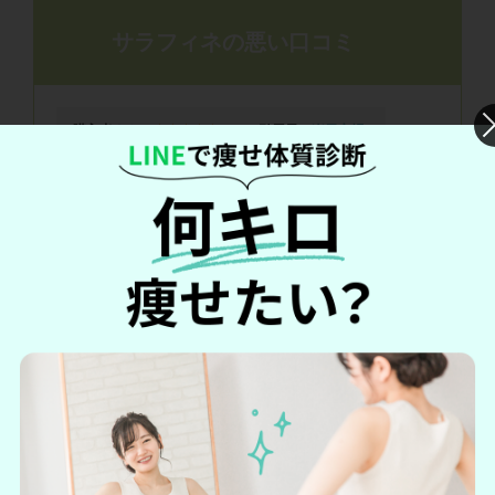
サラフィネの悪い口コミ
購入者さん
★★★☆☆
3.0 (引用元：
楽天市場
)
ピタッとは汗をかかないのではなく、ソフトに汗をかくって感
じ。でもそれが使っていくのに安心。なので時折化粧室で整え
なおしています。ちょっと気になるのは顔につけるとき、ツー
ンとしたかおりがシンナー臭い。ちょっとではなくかなり気に
なる。すぐに気化するのだけども。
*口コミは個人の感想です。使用感には個人差があります
購入者さん
★★★☆☆
3.0 (引用元：
楽天市場
)
つけた感じはサラッとしていて朝暑くても会社に行く間は全然
大丈夫でしたが、工場で働いているため中での作業ではありま