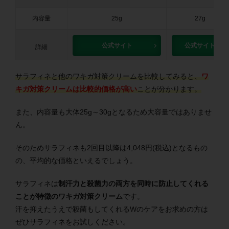
内容量
25g
27g
公式サイト
公式サイト
詳細
サラフィネと他のワキガ対策クリームを比較してみると、
ワ
キガ対策クリームは比較的価格が高い
ことが分かります。
また、内容量も大体25g～30gとなるため大容量ではありませ
ん。
そのためサラフィネも2回目以降は4,048円(税込)となるもの
の、平均的な価格といえるでしょう。
サラフィネは
制汗力と殺菌力の両方を同時に防止してくれる
ことが特徴のワキガ対策クリーム
です。
汗を抑えたうえで殺菌もしてくれるWのケアをお求めの方は
ぜひサラフィネをお試しください。