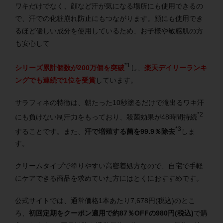
ワキだけでなく、顔など汗が気になる場所にも使用できるの
で、汗での化粧崩れ防止にもつながります。顔にも使用でき
るほど優しい成分を使用しているため、お子様や敏感肌の方
も安心して
*1
シリーズ累計個数が200万個を突破
し、
楽天デイリーランキ
ングでも連続で1位を受賞
しています。
サラフィネの特徴は、朝たった10秒塗るだけで滝出るワキ汗
*2
にも負けない制汗力をもっており、殺菌効果が48時間持続
*3
することです。また、
汗で増殖する菌を99.9％除去
しま
す。
クリームタイプで塗りやすい高密着処方なので、自宅で手軽
にケアできる商品を求めていた方にはとくにおすすめです。
公式サイトでは、通常価格1本あたり7,678円(税込)のとこ
ろ、
初回定期をクーポン適用で約87％OFFの980円(税込)
で購