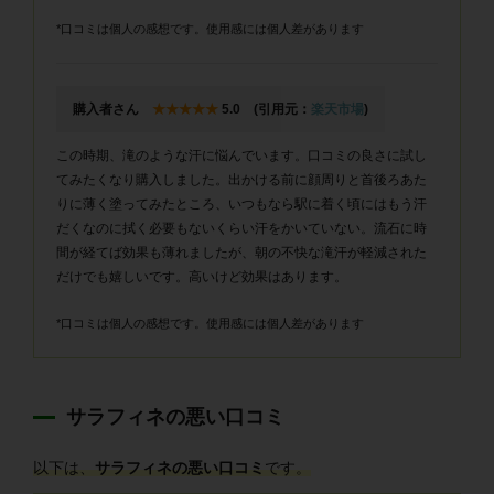
*口コミは個人の感想です。使用感には個人差があります
購入者さん
★★★★★
5.0 (引用元：
楽天市場
)
この時期、滝のような汗に悩んでいます。口コミの良さに試し
てみたくなり購入しました。出かける前に顔周りと首後ろあた
りに薄く塗ってみたところ、いつもなら駅に着く頃にはもう汗
だくなのに拭く必要もないくらい汗をかいていない。流石に時
間が経てば効果も薄れましたが、朝の不快な滝汗が軽減された
だけでも嬉しいです。高いけど効果はあります。
*口コミは個人の感想です。使用感には個人差があります
サラフィネの悪い口コミ
以下は、
サラフィネの悪い口コミ
です。