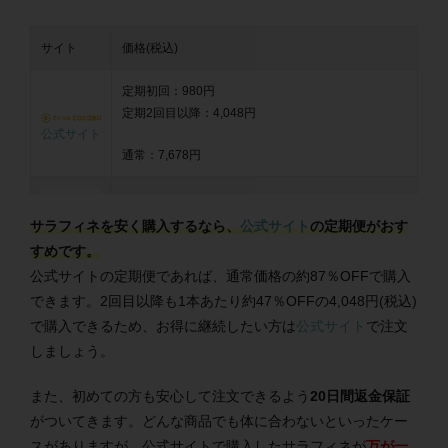
サイト
価格(税込)
定期初回：980円
定期2回目以降：4,048円
公式サイト
通常：7,678円
定期おトク便：4,731円
サラフィネを安く購入するなら、
公式サイト
の定期便がおす
通常：4,980円
Amazon
すめです。
公式サイトの定期便であれば、通常価格の約87％OFFで購入
定期初回：2,690円
できます。2回目以降も1本あたり約47％OFFの4,048円(税込)
定期2回目以降：4,048円
で購入できるため、お得に継続したい方は
公式サイト
で注文
楽天市場
通常：4,980円
しましょう。
また、初めての方も安心して注文できるよう
20日間返金保証
がついてきます。どんな商品でも体に合わないといったケー
スがありますが、公式サイトで購入したサラフィネが
万が一