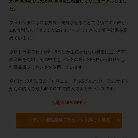
が35,000㎎でしたが50,000㎎に増量してリニューアルしまし
た。
プラセンタエキスを熟成・発酵させることで必須アミノ酸が
238％増加しビタミンが297％アップしてさらに美容効果を高
めています。
原料も日本でわずか8～9％しか生産されない無菌に近いSPF
国産豚を使用、その中でもランクの高いSPF豚から取り出し
た高品質プラセンタを使用しています。
今だけ（8月31日まで）リニューアル記念につき、公式サイト
からの購入で最大40％OFFで購入できるチャンスです。
＼最大40％OFF／
エテルノ濃縮発酵プラセンタを詳しく見る