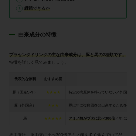
継続できるか
由来成分の特徴
プラセンタドリンクの主な由来成分は、豚と馬の2種類です。
特徴を詳しく見てみましょう。
代表的な原料
おすすめ度
豚（国産SPF）
★★★★
特定の病原体を持っていない／外国産よ
豚（外国産）
★★★
豚は年に複数回多頭出産するため多く流
馬
★★★★★
アミノ酸がブタに比べ300倍
／年に1度
馬由来は、豚由来に比べ300倍アミノ酸を多く含んでいて品