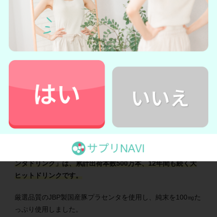
プラセンタボンリッチを詳しく見る
→クラシエ 公式サイト
2位：COうるおい女神プラセンタドリンク｜
湘南美容クリニックと共同開発し、12年間愛
され続けている
引用元：Co-medical+
湘南美容クリニックと共同開発した「COうるおい女神プラセ
ンタドリンク」は、累計出荷本数500万本、12年間も続く大
ヒットドリンクです。
厳選品質のJBP製国産豚プラセンタを使用し、純末を100㎎た
っぷり使用しました。