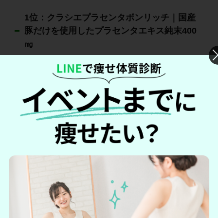
1位：クラシエプラセンタボンリッチ｜国産
豚だけを使用したプラセンタエキス純末400
㎎
引用元：クラシエ
クラシエの「プラセンタボンリッチ」は、原料証明書が発行
された国産ブタだけを使用したプラセンタエキス純末400㎎も
配合されています。
そのほかにもミネラル・ビタミン・アミノ酸・活性ペプチ
ド・核酸などの美容成分も入っています。
防腐剤不使用で、人工甘味料や添加物は少なめです。
＼高品質のプラセンタを高配合！／