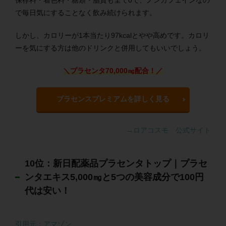
保存料・着色料・糖類・脂質も全て0で、ノンカフェインなの
で毎日気にすることなく飲み続けられます。
しかし、カロリーが1本当たり97kcalとやや高めです。カロリ
ーを気にする方は他のドリンクと併用してもいいでしょう。
＼プラセンタ70,000㎎配合！／
プラセンスプレミアムを詳しく見る
→ロアコスモ 公式サイト
10位：新日配薬品プラセンタトップ｜プラセ
ンタエキス5,000㎎と5つの美容成分で100円
代は安い！
引用元：アマゾン