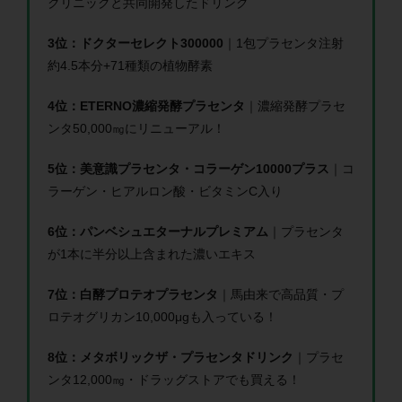
クリニックと共同開発したドリンク
3位：ドクターセレクト300000
｜1包プラセンタ注射
約4.5本分+71種類の植物酵素
4位：ETERNO濃縮発酵プラセンタ
｜濃縮発酵プラセ
ンタ50,000㎎にリニューアル！
5位：美意識プラセンタ・コラーゲン10000プラス
｜コ
ラーゲン・ヒアルロン酸・ビタミンC入り
6位：パンベシュエターナルプレミアム
｜プラセンタ
が1本に半分以上含まれた濃いエキス
7位：白酵プロテオプラセンタ
｜馬由来で高品質・プ
ロテオグリカン10,000μgも入っている！
8位：メタボリックザ・プラセンタドリンク
｜プラセ
ンタ12,000㎎・ドラッグストアでも買える！