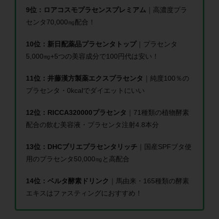
9位：ロアコスモプラセンスプレミアム
｜高濃度プラ
センタ70,000㎎配合！
10位：新日配薬品プラセンタトップ
｜プラセンタ
5,000㎎+5つの美容成分で100円代は安い！
11位：井藤漢方製薬エクスプラセンタ
｜純度100％の
プラセンタ・0kcalでダイエットにいい
12位：RICCA320000プラセンタ
｜71種類の植物酵素
配合の飲む美容液・プラセンタ注射4.8本分
13位：DHCブリエプラセンタリッチ
｜国産SPFブタ使
用のプラセンタ50,000㎎と高配合
14位：ベルタ酵素ドリンク
｜馬由来・165種類の酵素
エキスはファスティングにおすすめ！