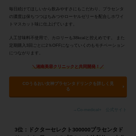
毎日続けてほしいから飲みやすさにもこだわり、プラセンタ
の濃度は保ちつつはちみつやローヤルゼリーを配合しホワイ
トマスカット味に仕上げています。
人工甘味料不使用で、カロリーも38kcalと控えめです。 また
定期購入3回ごとに2％OFFになっていくのもモチベーション
につながります。
＼湘南美容クリニックと共同開発！／
COうるおい女神プラセンタドリンクを詳しく見
る
→Co-medical+ 公式サイト
3位：ドクターセレクト300000プラセンタド