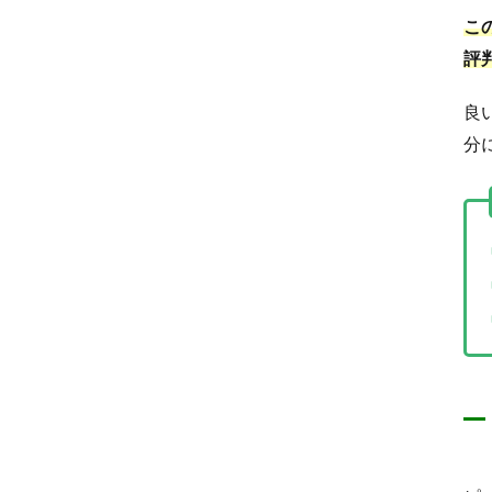
こ
評
良
分