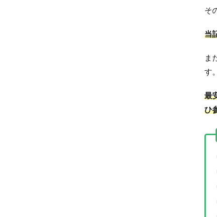
そ
当
ま
す
最
ひ