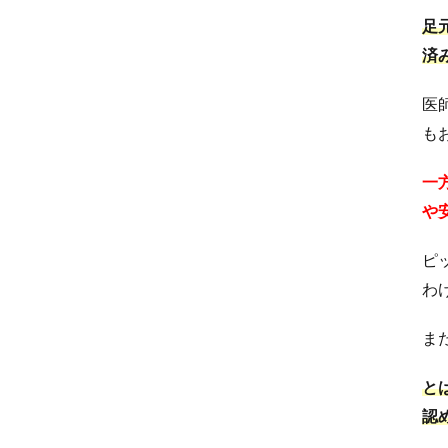
足
済
医
も
一
や
ピ
わ
ま
と
認