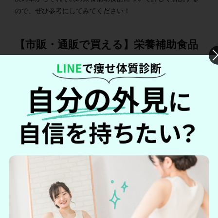
ので、ぜひ参考にしてみてください！
【市販・通販で買える】栄養補助食品
のおすすめ人気ランキング19選
こちらでは、
市販・通販で買える栄養補助食品をランキング
形式でご紹介します。
【大塚製薬】カロリーメイト ゼリー アップル味
【江崎グリコ】バランスオン miniケーキ チョコブ
ラウニー
【森永製菓】inゼリー エネルギー
【明治】メイバランス バナナ味