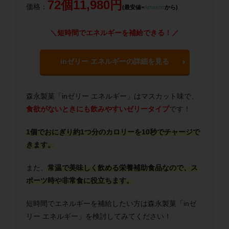
72個11,980円
価格：
(最安値=
Amazon
から)
＼短時間でエネルギーを補給できる！／
inゼリー エネルギーの詳細を見る
森永製菓「inゼリー エネルギー」はマスカット味で、
食欲がないときにも飲みやすいゼリータイプ
です！
1個でおにぎり約1つ分のカロリーを10秒でチャージで
きます。
また、
常温で美味しく飲める栄養補助食品なので、ス
ポーツ時や非常食に役立ちます。
短時間でエネルギーを補給したい方は森永製菓「inゼ
リー エネルギー」を検討してみてください！