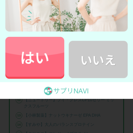
【森永製菓】クリニコ エンジョイクリミール ヨ
ーグルト
【ネスレ】アイソカルゼリー あずき味
【アサヒ】クリーム玄米ブラン ブルーベリー
【ネスレ】アイソカル 高カロリーのやわらかいご
はん 玉子がゆ
【大塚製薬】ソイジョイ カロリーコントロール
80
【ハマダコンフェクト】鉄プラスコラーゲンウエ
ハース
【味の素 】クノール たんぱく質がしっかり摂れ
るスープ コーンクリーム
【ニュートリー】ブイ・クレスCP10ゼリー ミッ
クスフルーツ
【小林製薬】ナットウキナーゼ EPA DHA
【すみや】大人のバランスプロテイン