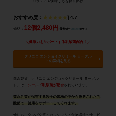
おすすめ度：
★★★★★
] 4.7
12個2,480円
価格：
(最安値=
Amazon
から)
＼健康力をサポートする乳酸菌配合！／
クリニコ エンジョイクリミール ヨーグル
トの詳細を見る
森永製菓「クリニコ エンジョイクリミール ヨーグル
ト」は、
シールド乳酸菌が配合
されています。
森永乳業が保有する数千の菌株の中から厳選された乳
酸菌で、健康をサポートしてくれます。
他にも、タンパク質・カルシウム・食物繊維の他、ビ