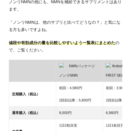
ノンリNMNの他にも、NMNを補給できるサプリメントはあり
ます。
「ノンリNMNは、他のサプリと比べてどうなの？」と気にな
る方も多いですよね。
値段や有効成分の量を比較しやすいよう一覧表にまとめた
の
で、ご覧ください。
ノンリNMN
FIRST SELEC
初回：4,980円
初回：3,980円
定期購入（税込）
2回目以降：5,800円
2回目以降：5,9
通常購入（税込）
9,000円
6,980円
1日2粒目安
1日1粒目安