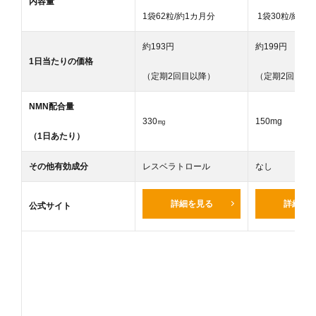
内容量
1袋62粒/約1カ月分
1袋30粒/約1
約193円
約199円
1日当たりの価格
（定期2回目以降）
（定期2回目以
NMN配合量
330㎎
150mg
（1日あたり）
その他有効成分
レスベラトロール
なし
詳細を見る
詳細を
公式サイト