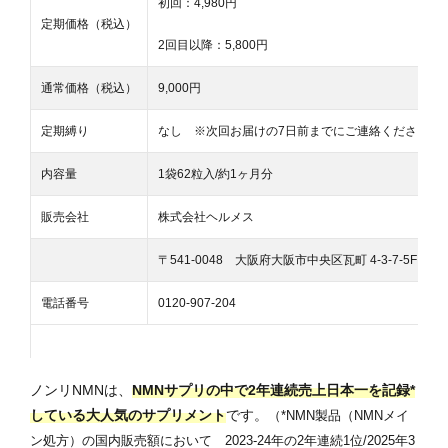
初回：4,980円
定期価格（税込）
2回目以降：5,800円
通常価格（税込）
9,000円
定期縛り
なし ※
次回お届けの7日前までにご連絡ください
内容量
1袋62粒入/約1ヶ月分
販売会社
株式会社ヘルメス
〒541-0048 大阪府大阪市中央区瓦町 4-3-7-5F
電話番号
0120-907-204
ノンリNMNは、
NMNサプリの中で2年連続売上日本一を記録*
している大人気のサプリメント
です。
（*
NMN製品（NMNメイ
ン処方）の国内販売額において
2023-24年の2年連続1位/2025年3