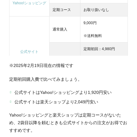
Yahoo!ショッピング
定期コース
お取り扱いなし
9,000円
通常購入
※送料無料
定期初回：4,980円
公式サイト
定期コース
定期2回目以降：5,800円
※2025年2月19日現在の情報です
※送料無料
定期初回購入費で比べてみましょう。
通常購入
7,029円～
公式サイトはYahoo!ショッピングより1,920円安い
楽天ショップ
定期コース
お取り扱いなし
公式サイトは楽天ショップより2,049円安い
Yahoo!ショッピングと楽天ショップは定期コースがないた
め、2袋目以降を頼むときも公式サイトからの注文がお得でお
すすめです。