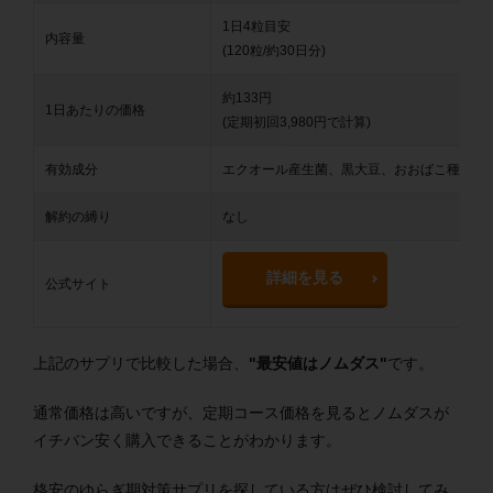
1日4粒目安
内容量
(120粒/約30日分)
約133円
1日あたりの価格
(定期初回3,980円で計算)
有効成分
エクオール産生菌、黒大豆、おおばこ種皮、菊芋
解約の縛り
なし
詳細を見る
公式サイト
上記のサプリで比較した場合、
"最安値はノムダス"
です。
通常価格は高いですが、定期コース価格を見るとノムダスが
イチバン安く購入できることがわかります。
格安のゆらぎ期対策サプリを探している方はぜひ検討してみ