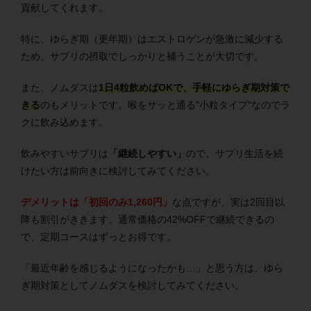
貢献してくれます。
特に、ゆらぎ期（更年期）はエストロゲンが急激に減少する
ため、サプリの摂取でしっかりと補うことが大切です。
また、ノムダスは
1日4粒飲めばOKで、手軽にゆらぎ期対策で
きる
のもメリットです。喉をサッと通る"小粒タイプ"なのでラ
クに飲み込めます。
飲みやすいサプリは
「継続しやすい」
ので、サプリ生活を続
けたい方は前向きに検討してみてください。
デメリットは「初回のみ1,260円」
な点ですが、実は2回目以
降も割引がききます。通常価格の42%OFFで継続できるの
で、定期コースはずっとお得です。
「最近年齢を感じるようになったかも…」と思う方は、ゆら
ぎ期対策としてノムダスを検討してみてください。