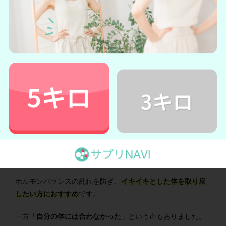
価格が高すぎないので続けやすい！
自分のカラダとは相性が合わなかった
梱包状態がよくなかった
良い口コミのなかでも
「体がラクになった」「小粒タイプだ
から飲みやすい」
といった声が多くありました。
ノムダスはエストロゲンをサポートしてくれるだけあって、
多くの人がポジティブな変化を感じています。
ホルモンバランスの乱れを防ぎ、
イキイキとした体を取り戻
したい方におすすめ
です。
一方
「自分の体には合わなかった」
という声もありました。