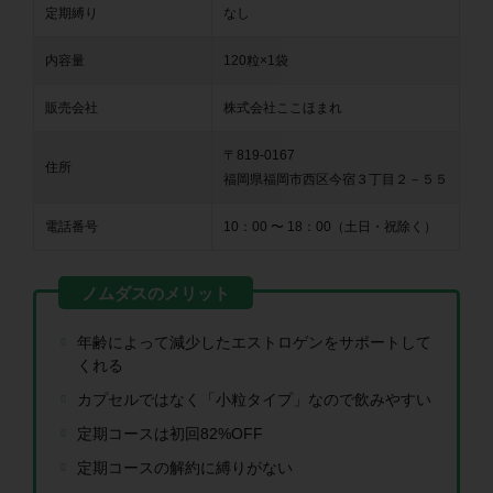
定期縛り
なし
内容量
120粒×1袋
販売会社
株式会社ここほまれ
〒819-0167
住所
福岡県福岡市西区今宿３丁目２－５５
電話番号
10：00 〜 18：00（土日・祝除く）
年齢によって減少したエストロゲンをサポートして
くれる
カプセルではなく「小粒タイプ」なので飲みやすい
定期コースは初回82%OFF
定期コースの解約に縛りがない