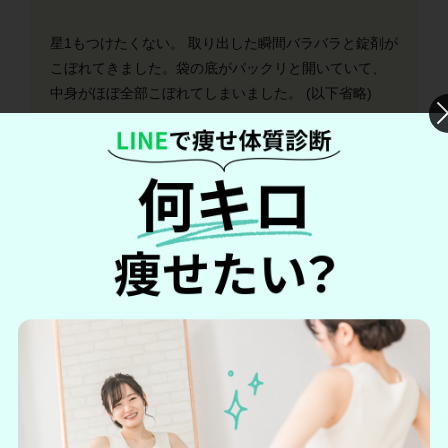
星1もつけたくない。 取り出した瞬間バラバラと錠剤が
こぼれてきました。袋の底がパックリと開いていて、
中身がほぼ全部こぼれてしまいました。 (以下省略)
*口コミは個人の感想です。使用感には個人差がありま
す
Amazon公式サイトより引用
ノムダスの口コミ・評判まとめ
毎日の気分がよくなった気がする！
小粒で無味無臭だから飲みやすい！