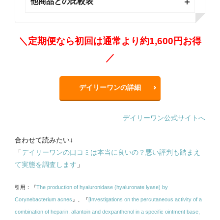
他商品との比較表
＼定期便なら初回は通常より約1,600円お得
／
デイリーワンの詳細
デイリーワン公式サイトへ
合わせて読みたい↓
「
デイリーワンの口コミは本当に良いの？悪い評判も踏まえ
て実態を調査します
」
引用：『
The production of hyaluronidase (hyaluronate lyase) by
Corynebacterium acnes
』
、『
[Investigations on the percutaneous activity of a
combination of heparin, allantoin and dexpanthenol in a specific ointment base,