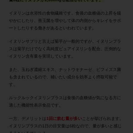
イヌリンは水溶性の食物繊維です。食後の血糖値の上昇を緩
やかにしたり、善玉菌を増やして体の内側からキレイをサポ
ートしたりする働きがあるといわれています。
イヌリンサプリと言えば菊芋が一般的ですが、イヌリンプラ
スは菊芋だけでなく高純度ピュアイヌリンを配合。圧倒的な
イヌリン含有量を実現しています。
また、玉ねぎ濃縮エキス、ナットウキナーゼ、ビフィズス菌
も含まれているので、補いたい成分を効率よく摂取可能で
す。
ルックルックイヌリンプラスは食後の血糖値が気になる方に
適した機能性表示食品です。
一方、デメリットは
1回に飲む量が多い
ことが挙げられます。
イヌリンプラスの1日の目安量は6粒なので、量が多いと感じ