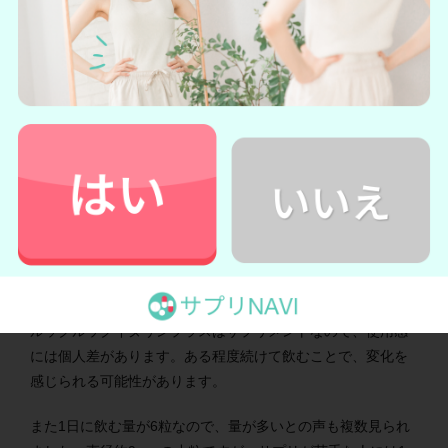
変化がない
量が多くて飲みづらい
軟便になった
良い口コミには、血糖値の数値が改善したとの声が見られま
した。また、食後の倦怠感が減ったように思えるとの口コミ
もあります。
一方、悪い口コミには
「変化がない」「量が多くて飲みづら
い」「軟便になった」
などが見つかりました。
ルックルックイヌリンプラスはサプリメントなので、使用感
には個人差があります。ある程度続けて飲むことで、変化を
感じられる可能性があります。
また1日に飲む量が6粒なので、量が多いとの声も複数見られ