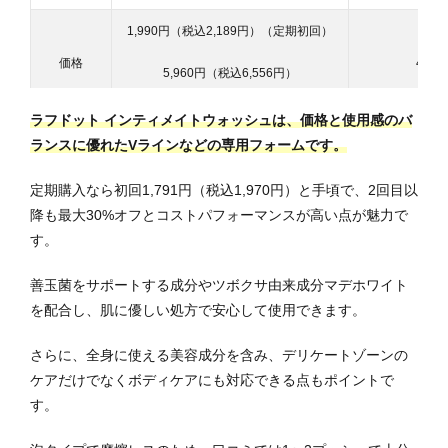
1,990円（税込2,189円）（定期初回）
価格
4,9
5,960円（税込6,556円）
（2ヶ月分、定期2回目以降）
ラフドット インティメイトウォッシュは、価格と使用感のバ
内容量
100ml
ランスに優れたVラインなどの専用フォームです。
使用量
3～4プッシュ
1
定期購入なら初回1,791円（税込1,970円）と手頃で、2回目以
降も最大30%オフとコストパフォーマンスが高い点が魅力で
リラックスバーベナ、スイートブーケ、
香り
ホワイトリリー
す。
無香料、ピュアムスク
善玉菌をサポートする成分やツボクサ由来成分マデホワイト
定期購入
あり
を配合し、肌に優しい処方で安心して使用できます。
詳細を見る
詳
公式サイト
さらに、全身に使える美容成分を含み、デリケートゾーンの
ケアだけでなくボディケアにも対応できる点もポイントで
す。