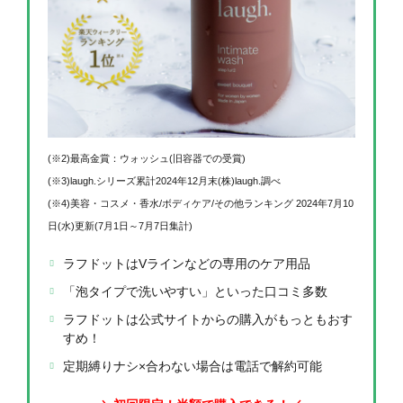
(※2)最高金賞：ウォッシュ(旧容器での受賞)
(※3)laugh.シリーズ累計2024年12月末(株)laugh.調べ
(※4)美容・コスメ・香水/ボディケア/その他ランキング 2024年7月10
日(水)更新(7月1日～7月7日集計)
ラフドットはVラインなどの専用のケア用品
「泡タイプで洗いやすい」といった口コミ多数
ラフドットは公式サイトからの購入がもっともおす
すめ！
定期縛りナシ×合わない場合は電話で解約可能