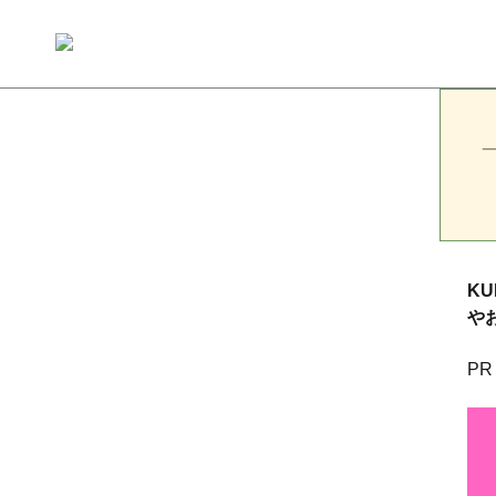
K
や
PR