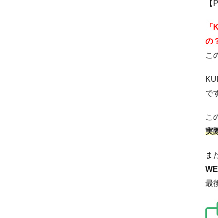
【
「
の
こ
K
で
こ
実
ま
W
最