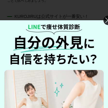
ごとで比べてみましょう。
KUROJIRUは公式サイトが一番安い！
公式サイトとECサイトを比較すると、一番安く購入できるの
は公式サイトです。
サイト
コース
価格
定期購入
4,925円（初回価格500円）
公式サイト
通常購入
5,300円
Amazon
通常購入
5,500円