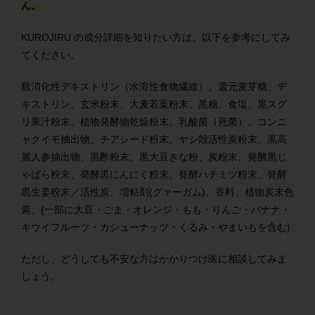
ん。
KUROJIRU の成分詳細を知りたい方は、以下を参考にしてみ
てください。
難消化性デキストリン（水溶性食物繊維）、還元麦芽糖、デ
キストリン、玄米粉末、大麦若葉粉末、黒糖、食塩、黒スグ
リ果汁粉末、植物発酵物乾燥粉末、乳酸菌（死菌）、コンニ
ャクイモ抽出物、チアシード粉末、ヤシ殻活性炭粉末、黒高
麗人参抽出物、黒酢粉末、黒大豆きな粉、炭粉末、発酵黒じ
ゃばら粉末、発酵黒にんにく粉末、発酵ハチミツ粉末、発酵
黒生姜粉末／活性炭、増粘剤(グァーガム)、香料、植物炭末色
素、(一部に大豆・ごま・オレンジ・もも・りんご・バナナ・
キウイフルーツ・カシューナッツ・くるみ・やまいもを含む)
ただし、どうしても不安な方はかかりつけ医に相談してみま
しょう。