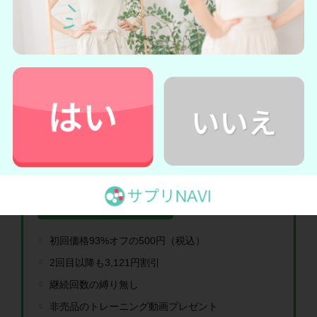
楽天ショップ
公式サイトでは定期購入ができ、2回目以降も通常購入より
3,121円
安くなります。
公式サイトの定期購入はオトクな特典があ
る
KUROJIRU を公式サイトで定期購入すると、お得な特典を受
け取れます。
初回価格93%オフの500円（税込）
2回目以降も3,121円割引
継続回数の縛り無し
非売品のトレーニング動画プレゼント