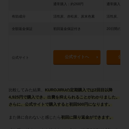
通常購入：約268円
通常購入：約3
有効成分
活性炭、赤松炭、炭末色素
活性炭、赤松
全額返金保証
初回返金保証付き
20日間の返金
公式サイトへ
公式
公式サイト
比較してみた結果、
KUROJIRUの定期購入では2回目以降
4,925円で購入でき、出費を抑えられることがわかりました。
さらに、公式サイトで購入すると初回500円になります。
また体に合わないと感じたら
初回に限り返金ができます。