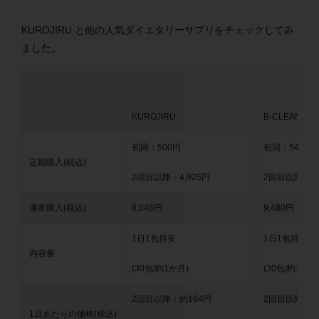
KUROJIRU と他の人気ダイエタリーサプリをチェックしてみ
ました。
KUROJIRU
B-CLEANSE+
初回：500円
初回：540円
定期購入(税込)
2回目以降：4,925円
2回目以降：8,
通常購入(税込)
8,046円
9,480円
1日1包目安
1日1包目安
内容量
(30包/約1か月)
(30包/約1か月
2回目以降：約164円
2回目以降：約
1日あたりの価格(税込)