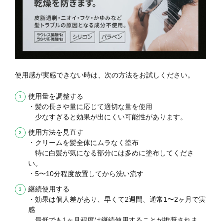
使用感が実感できない時は、次の方法をお試しください。
使用量を調整する
・髪の長さや量に応じて適切な量を使用
少なすぎると効果が出にくい可能性があります。
使用方法を見直す
・クリームを髪全体にムラなく塗布
特に白髪が気になる部分には多めに塗布してくださ
い。
・5〜10分程度放置してから洗い流す
継続使用する
・効果は個人差があり、早くて2週間、通常1〜2ヶ月で実
感
最低でも1ヶ月程度は継続使用することが推奨されま