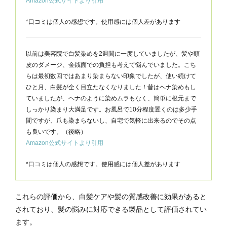
Amazon公式サイトより引用
*口コミは個人の感想です。使用感には個人差があります
以前は美容院で白髪染めを2週間に一度していましたが、髪や頭
皮のダメージ、金銭面での負担も考えて悩んでいました。こち
らは最初数回ではあまり染まらない印象でしたが、使い続けて
ひと月、白髪が全く目立たなくなりました！昔はヘナ染めもし
ていましたが、ヘナのように染めムラもなく、簡単に根元まで
しっかり染まり大満足です。お風呂で10分程度置くのは多少手
間ですが、爪も染まらないし、自宅で気軽に出来るのでその点
も良いです。（後略）
Amazon公式サイトより引用
*口コミは個人の感想です。使用感には個人差があります
これらの評価から、白髪ケアや髪の質感改善に効果があると
されており、髪の悩みに対応できる製品として評価されてい
ます。