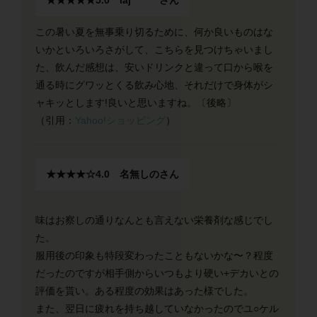
★★★★★5.0 laj********さん
この暑い夏を無事乗り切るために、何か良いものはな
いかといろいろさがして、こちらを見つけちゃいまし
た、飲んだ感想は、安いドリンクと違って口から喉を
通る時にグワッとくる飲み心地、それだけで身体がシ
ャキッとします!良いと思いますね。〔後略〕
（引用：
Yahoo!ショッピング
）
★★★★☆4.0 名無しのさん
味はお察しの通りなんとも言えない栄養剤な感じでし
た。
服用後の印象も特段変わったこともないかな〜？程度
だったのですが相手側からいつもより硬い+デカいとの
評価を貰い。ある程度の効果はあった様でした。
また、翌日に疲れを持ち越していなかったのでユ○ケル