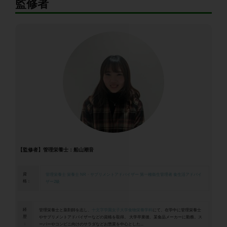
監修者
【監修者】管理栄養士：船山潮音
資
管理栄養士
栄養士
NR・サプリメントアドバイザー
第一種衛生管理者
食生活アドバイ
格：
ザー2級
経
管理栄養士と薬剤師を志し、
十文字学園女子大学食物栄養学科
にて、在学中に管理栄養士
歴
やサプリメントアドバイザーなどの資格を取得。 大学卒業後、某食品メーカーに勤務。ス
：
ーパーやコンビニ向けのサラダなどお惣菜を中心とした...