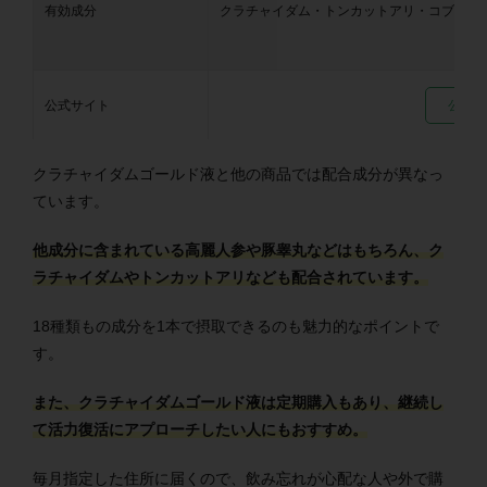
有効成分
クラチャイダム・トンカットアリ・コブラ・
公式サイト
公式サ
クラチャイダムゴールド液と他の商品では配合成分が異なっ
ています。
他成分に含まれている高麗人参や豚睾丸などはもちろん、ク
ラチャイダムやトンカットアリなども配合されています。
18種類もの成分を1本で摂取できるのも魅力的なポイントで
す。
また、クラチャイダムゴールド液は定期購入もあり、継続し
て活力復活にアプローチしたい人にもおすすめ。
毎月指定した住所に届くので、飲み忘れが心配な人や外で購