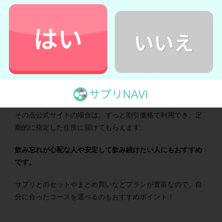
購入するなら公式サイトが最もお得！
クラチャイダムゴールド液を購入するなら公式サイトの定期
購入がおすすめです。
Amazonの方が1本あたりの価格は安いですが、セール状況や
配送料の有無によって価格が変動してしまいます。
その点公式サイトの場合は、ずっと割引価格で利用でき、定
期的に指定した住所に届けてもらえます。
飲み忘れが心配な人や安定して飲み続けたい人にもおすすめ
です。
サプリとのセットやまとめ買いなどプランが豊富なので、自
分に合ったコースを選べるのもおすすめポイント！