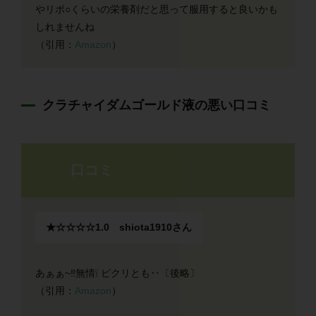
やリポ○くらいの栄養剤だと思って服用すると良いかも
しれませんね
（引用：
Amazon
）
クラチャイダムゴールド液の悪い口コミ
口コミ
★☆☆☆☆1.0 shiota1910さん
あぁぁ~‼無情❕ ピクリとも‥〔後略〕
（引用：
Amazon
）