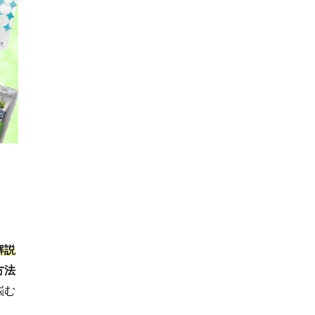
解説
方法
悩む