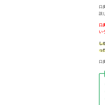
口
説
口
い
し
っ
口