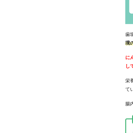
歯
境
に
し
栄
て
腸