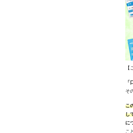
【
「
そ
こ
し
に
こ