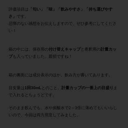
評価項目は
「匂い」「味」「飲みやすさ」「持ち運びやす
さ」
です。
忌憚のない感想をお伝えしますので、ぜひ参考にしてくださ
い！
箱の中には、保存用の
付け替えキャップ
と希釈用の
計量カッ
プ
も入っていました。親切ですね！
箱の裏面には成分表示のほか、飲み方が書いてあります。
目安量は
1回30mL
とのこと。
計量カップの一番上の目盛り
ま
で入れるとちょうどです。
そのまま飲んでも、水や炭酸水で2～3倍に薄めてもいいらし
いので、今回は両方用意してみました。