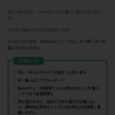
当たり前ですが、こちらはいくぶん優しい濃さになりまし
た。
もう少し薄めてみても大丈夫そうです。
すっぱいのが苦手、薄めが好みという方は
、3～4倍くらいで
試してみてください。
匂い：色々なフルーツの混ざった甘い香り
味：酸っぱくてフルーティー
飲みやすさ：3倍希釈くらいが飲みやすい／計量カ
ップつきで好感度高し
持ち運びやすさ：瓶なので持ち運びには適さない
が、開封後は専用キャップに付け替えれば保管・運
搬しやすい